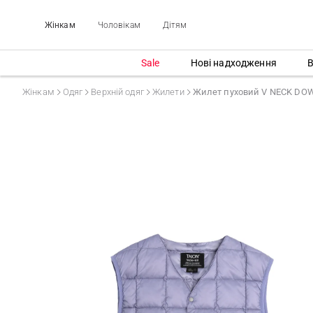
Жінкам
Чоловікам
Дітям
Sale
Нові надходження
В
Жінкам
Одяг
Верхній одяг
Жилети
Жилет пуховий V NECK DO