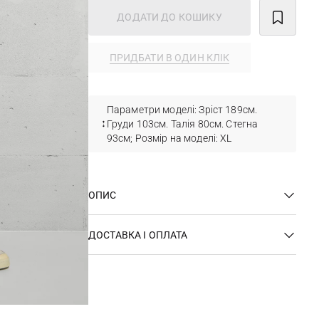
ДОДАТИ ДО КОШИКУ
ПРИДБАТИ В ОДИН КЛІК
Параметри моделі: Зріст 189см.
Груди 103см. Талія 80см. Стегна
93см; Розмір на моделі: XL
ОПИС
ДОСТАВКА І ОПЛАТА