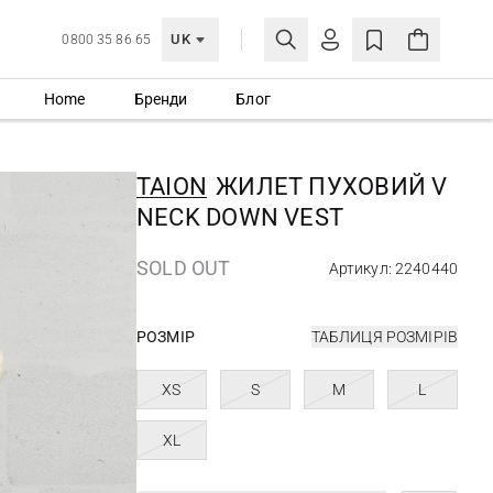
UK
0800 35 86 65
Home
Бренди
Блог
МОЯ ОБЛІКІВКА
УВІЙТИ
TAION
ЖИЛЕТ ПУХОВИЙ V
Ще не зареєстровані?
NECK DOWN VEST
СТВОРИТИ ОБЛІКІВКУ
SOLD OUT
Артикул: 2240440
РОЗМІР
ТАБЛИЦЯ РОЗМІРІВ
XS
S
M
L
XL