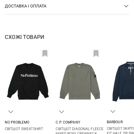
ДОСТАВКА І ОПЛАТА
СХОЖІ ТОВАРИ
BARBOUR
NO PROBLEMO
C.P. COMPANY
S
M
M
L
XL
S
M
L
XL
СВІТШОТ SKIPT
СВІТШОТ SWEATSHIRT
СВІТШОТ DIAGONAL FLEECE
XXL
3XL
XXL
FIT HALF ZIP S
MIXED BOXY CREWNECK