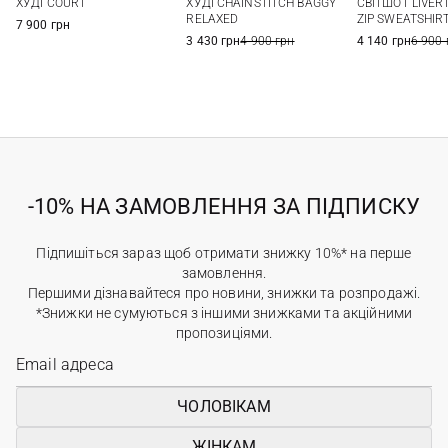
ХУДІ COURT
ХУДІ CHAINSTITCH BAGGY
СВІТШОТ LIVER
3XL
RELAXED
ZIP SWEATSHIR
7 900 грн
3 430 грн
4 900 грн
4 140 грн
6 900 
-10% НА ЗАМОВЛЕННЯ ЗА ПІДПИСКУ
Підпишіться зараз щоб отримати знижку 10%* на перше
замовлення.
Першими дізнавайтеся про новини, знижки та розпродажі.
*Знижки не сумуються з іншими знижками та акційними
пропозиціями.
ЧОЛОВІКАМ
ЖІНКАМ