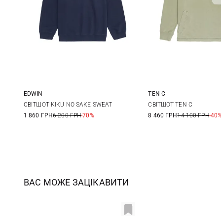
EDWIN
TEN C
S
M
L
XL
S
M
СВІТШОТ KIKU NO SAKE SWEAT
СВІТШОТ TEN C
1 860 ГРН
6 200 ГРН
-70%
8 460 ГРН
14 100 ГРН
-40
ВАС МОЖЕ ЗАЦІКАВИТИ