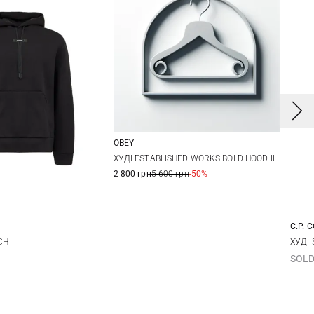
OBEY
S
M
L
XL
ХУДІ ESTABLISHED WORKS BOLD HOOD II
2 800 грн
5 600 грн
-50%
XXL
C.P. 
L
X
CH
ХУДІ
SOLD
3X