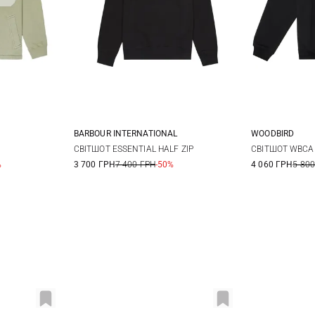
BARBOUR INTERNATIONAL
WOODBIRD
L
XL
M
L
XL
XXL
S
СВІТШОТ ESSENTIAL HALF ZIP
СВІТШОТ WBCA
%
3 700 ГРН
7 400 ГРН
-50%
4 060 ГРН
5 800
3XL