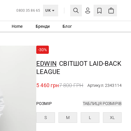
UK
0800 35 86 65
Home
Бренди
Блог
МОЯ ОБЛІКІВКА
УВІЙТИ
-30%
Ще не зареєстровані?
СТВОРИТИ ОБЛІКІВКУ
EDWIN
СВІТШОТ LAID-BACK
LEAGUE
5 460 грн
7 800 ГРН
Артикул: 2343114
РОЗМІР
ТАБЛИЦЯ РОЗМІРІВ
S
M
L
XL