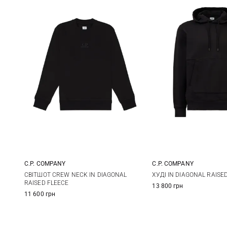
C.P. COMPANY
C.P. COMPANY
S
M
L
XL
S
M
СВІТШОТ CREW NECK IN DIAGONAL
ХУДІ IN DIAGONAL RAISE
RAISED FLEECE
13 800 грн
XXL
XXL
XXXL
11 600 грн