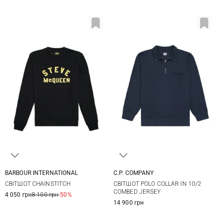
BARBOUR INTERNATIONAL
C.P. COMPANY
M
L
XL
XXL
M
L
XL
XXL
СВІТШОТ CHAINSTITCH
СВІТШОТ POLO COLLAR IN 10/2
COMBED JERSEY
4 050 грн
8 100 грн
-50%
14 900 грн