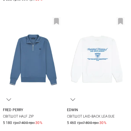
FRED PERRY
EDWIN
M
L
XL
S
M
L
XL
СВІТШОТ HALF ZIP
СВІТШОТ LAID-BACK LEAGUE
5 180 грн
7 400 грн
-30%
5 460 грн
7 800 грн
-30%