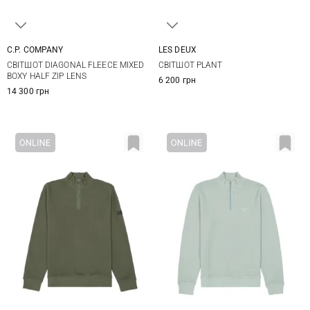
C.P. COMPANY
LES DEUX
M
L
XL
S
M
L
XL
СВІТШОТ DIAGONAL FLEECE MIXED
СВІТШОТ PLANT
BOXY HALF ZIP LENS
6 200 грн
14 300 грн