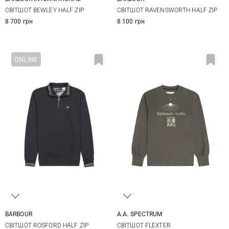
S
M
L
XL
S
M
L
XL
СВІТШОТ BEWLEY HALF ZIP
СВІТШОТ RAVENSWORTH HALF ZIP
XXL
3XL
XXL
3XL
8 700 грн
8 100 грн
BARBOUR
A.A. SPECTRUM
S
M
L
XL
XS
S
M
L
СВІТШОТ ROSFORD HALF ZIP
СВІТШОТ FLEXTER