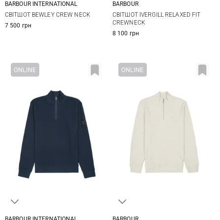
BARBOUR INTERNATIONAL
BARBOUR
S
M
L
XL
M
L
XL
XXL
СВІТШОТ BEWLEY CREW NECK
СВІТШОТ IVERGILL RELAXED FIT
XXL
XXXL
CREWNECK
7 500 грн
8 100 грн
BARBOUR INTERNATIONAL
BARBOUR