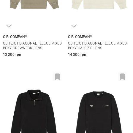
C.P. COMPANY
C.P. COMPANY
M
L
XL
M
L
XL
XXL
СВІТШОТ DIAGONAL FLEECE MIXED
СВІТШОТ DIAGONAL FLEECE MIXED
BOXY CREWNECK LENS
BOXY HALF ZIP LENS
13 200 грн
14 300 грн