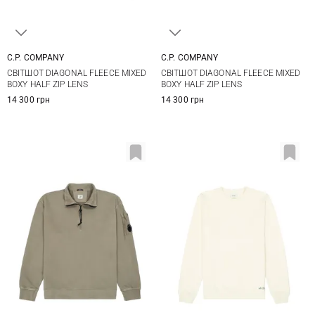
C.P. COMPANY
C.P. COMPANY
S
M
L
XL
M
L
XL
XXL
СВІТШОТ DIAGONAL FLEECE MIXED
СВІТШОТ DIAGONAL FLEECE MIXED
XXL
3XL
BOXY HALF ZIP LENS
BOXY HALF ZIP LENS
14 300 грн
14 300 грн