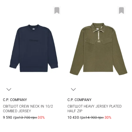
C.P. COMPANY
C.P. COMPANY
M
L
XL
M
L
XL
XXL
СВІТШОТ CREW NECK IN 10/2
СВІТШОТ HEAVY JERSEY PLATED
COMBED JERSEY
HALF ZIP
9 590 грн
13 700 грн
-30%
10 430 грн
14 900 грн
-30%