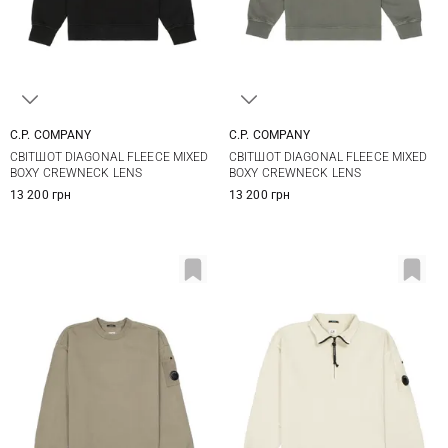
C.P. COMPANY
C.P. COMPANY
M
L
XL
S
M
L
XL
СВІТШОТ DIAGONAL FLEECE MIXED
СВІТШОТ DIAGONAL FLEECE MIXED
XXL
BOXY CREWNECK LENS
BOXY CREWNECK LENS
13 200 грн
13 200 грн