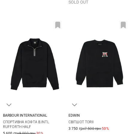
SOLD OUT
BARBOUR INTERNATIONAL
EDWIN
M
L
XL
XXL
M
L
XL
CПОРТИВНА КОФТА B.INTL
СВІТШОТ TORII
RUFFORTH HALF
3 750 грн
7 500 грн
-50%
5 600 грн
8 000 грн
-30%