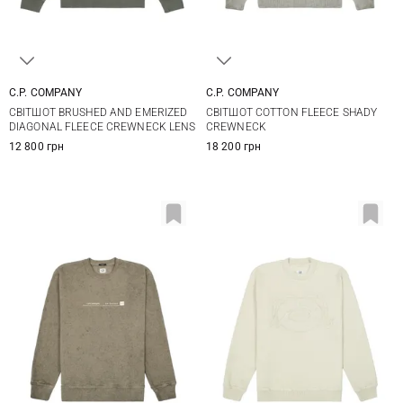
C.P. COMPANY
C.P. COMPANY
M
L
XL
XXL
M
L
XL
XXL
СВІТШОТ BRUSHED AND EMERIZED
СВІТШОТ COTTON FLEECE SHADY
3XL
DIAGONAL FLEECE CREWNECK LENS
CREWNECK
12 800 грн
18 200 грн