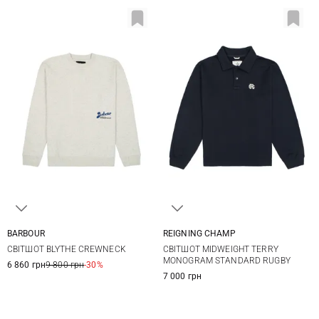
BARBOUR
REIGNING CHAMP
S
M
L
XL
S
M
L
XL
СВІТШОТ BLYTHE CREWNECK
СВІТШОТ MIDWEIGHT TERRY
XXL
3XL
MONOGRAM STANDARD RUGBY
6 860 грн
9 800 грн
-30%
7 000 грн