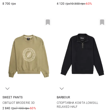
XXL
3XL
8 700 грн
4 120 грн
10 300 грн
-60%
SWEET PANTS
BARBOUR
XS
S
M
L
M
L
XL
XXL
СВІТШОТ BRODERIE 3D
СПОРТИВНА КОФТА LOWGILL
RELAXED HALF
2 840 грн
7 100 грн
-60%