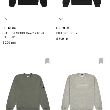
LES DEUX
LES DEUX
S
M
L
XL
M
L
XL
XXL
СВІТШОТ NORREGAARD TONAL
СВІТШОТ DEUX
XXL
HALF-ZIP
5 600 грн
6 200 грн