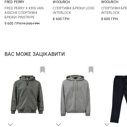
FRED PERRY
WOOLRICH
WOOLRICH
M
L
XL
S
M
L
XL
S
M
FRED PERRY X KRIS VAN
СПОРТИВНІ БРЮКИ LOGO
СПОРТИВНІ БР
XXL
3XL
XXL
3XL
ASSCHE СПОРТИВНІ
INTERLOCK
INTERLOCK
БРЮКИ PINSTRIPE
8 600 ГРН
8 600 ГРН
9 600 ГРН
19 200 ГРН
ВАС МОЖЕ ЗАЦІКАВИТИ