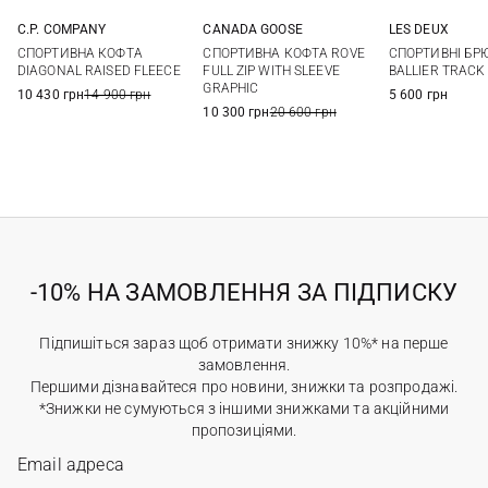
C.P. COMPANY
CANADA GOOSE
LES DEUX
M
L
XL
S
M
L
XL
M
L
СПОРТИВНА КОФТА
СПОРТИВНА КОФТА ROVE
СПОРТИВНІ БР
XXL
DIAGONAL RAISED FLEECE
FULL ZIP WITH SLEEVE
BALLIER TRACK
GRAPHIC
10 430 грн
14 900 грн
5 600 грн
10 300 грн
20 600 грн
-10% НА ЗАМОВЛЕННЯ ЗА ПІДПИСКУ
Підпишіться зараз щоб отримати знижку 10%* на перше
замовлення.
Першими дізнавайтеся про новини, знижки та розпродажі.
*Знижки не сумуються з іншими знижками та акційними
пропозиціями.