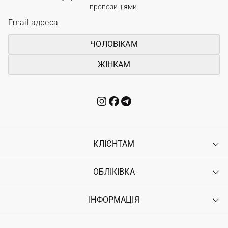
пропозиціями.
ЧОЛОВІКАМ
ЖІНКАМ
КЛІЄНТАМ
ОБЛІКІВКА
Контакти
Доставка
Оплата
ІНФОРМАЦІЯ
Увійти
Повернення
Реєстрація
Гарантія
Мої замовлення
Програма лояльності
Вакансії