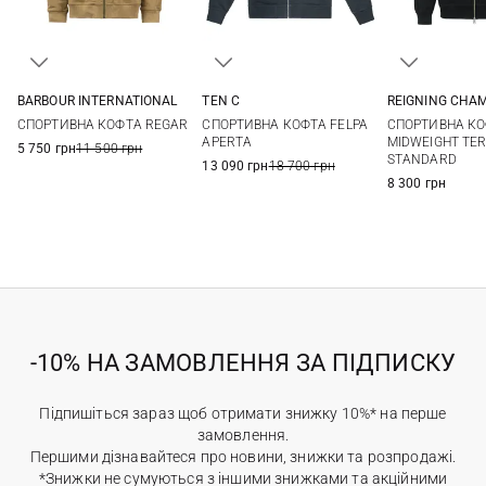
REIGNING CHA
BARBOUR INTERNATIONAL
TEN C
M
L
M
L
XL
XXL
M
L
XL
XXL
СПОРТИВНА КО
СПОРТИВНА КОФТА REGAR
СПОРТИВНА КОФТА FELPA
3XL
MIDWEIGHT TE
APERTA
5 750 грн
11 500 грн
STANDARD
13 090 грн
18 700 грн
8 300 грн
-10% НА ЗАМОВЛЕННЯ ЗА ПІДПИСКУ
Підпишіться зараз щоб отримати знижку 10%* на перше
замовлення.
Першими дізнавайтеся про новини, знижки та розпродажі.
*Знижки не сумуються з іншими знижками та акційними