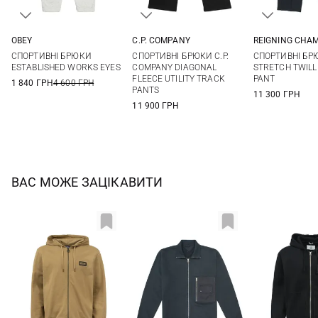
OBEY
C.P. COMPANY
REIGNING CHA
S
M
L
XL
S
M
L
XL
M
L
СПОРТИВНІ БРЮКИ
СПОРТИВНІ БРЮКИ C.P.
СПОРТИВНІ БР
XXL
XXL
3XL
ESTABLISHED WORKS EYES
COMPANY DIAGONAL
STRETCH TWILL
FLEECE UTILITY TRACK
PANT
1 840 ГРН
4 600 ГРН
PANTS
11 300 ГРН
11 900 ГРН
ВАС МОЖЕ ЗАЦІКАВИТИ