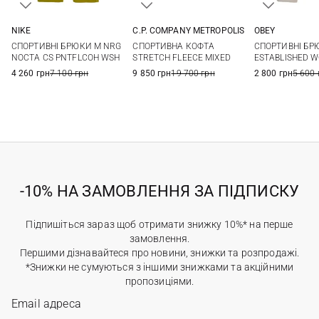
NIKE
C.P. COMPANY METROPOLIS
OBEY
XS
S
M
L
M
L
XL
XXL
S
M
СПОРТИВНІ БРЮКИ M NRG
СПОРТИВНА КОФТА
СПОРТИВНІ БР
XL
XXL
NOCTA CS PNTFLCOH WSH
STRETCH FLEECE MIXED
ESTABLISHED 
4 260 грн
7 100 грн
9 850 грн
19 700 грн
2 800 грн
5 600 
-10% НА ЗАМОВЛЕННЯ ЗА ПІДПИСКУ
Підпишіться зараз щоб отримати знижку 10%* на перше
замовлення.
Першими дізнавайтеся про новини, знижки та розпродажі.
*Знижки не сумуються з іншими знижками та акційними
пропозиціями.