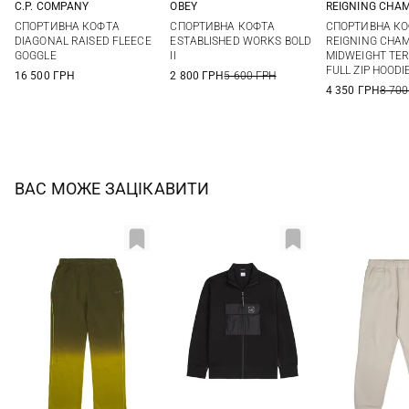
C.P. COMPANY
OBEY
REIGNING CHA
S
M
L
XL
S
M
L
XL
S
M
СПОРТИВНА КОФТА
СПОРТИВНА КОФТА
СПОРТИВНА К
XXL
XXL
XXL
DIAGONAL RAISED FLEECE
ESTABLISHED WORKS BOLD
REIGNING CHA
GOGGLE
II
MIDWEIGHT TER
FULL ZIP HOODI
16 500 ГРН
2 800 ГРН
5 600 ГРН
4 350 ГРН
8 700
ВАС МОЖЕ ЗАЦІКАВИТИ