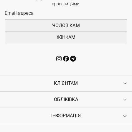
пропозиціями.
ЧОЛОВІКАМ
ЖІНКАМ
КЛІЄНТАМ
ОБЛІКІВКА
Контакти
Доставка
Оплата
ІНФОРМАЦІЯ
Увійти
Повернення
Реєстрація
Гарантія
Мої замовлення
Програма лояльності
Вакансії