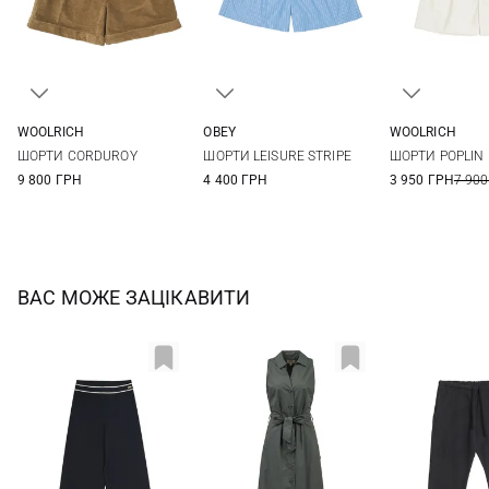
WOOLRICH
OBEY
WOOLRICH
25
26
27
28
XS
S
M
L
25
26
ШОРТИ CORDUROY
ШОРТИ LEISURE STRIPE
ШОРТИ POPLIN
29
29
30
9 800 ГРН
4 400 ГРН
3 950 ГРН
7 900
ВАС МОЖЕ ЗАЦІКАВИТИ