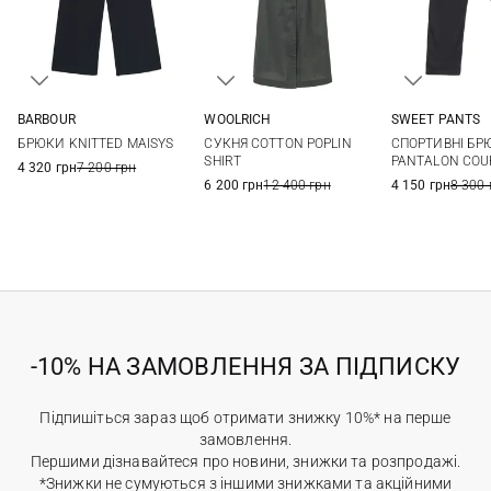
SWEET PANTS
BARBOUR
WOOLRICH
XS
S
8
10
12
14
XS
S
M
L
СПОРТИВНІ БР
БРЮКИ KNITTED MAISYS
СУКНЯ COTTON POPLIN
PANTALON COU
SHIRT
4 320 грн
7 200 грн
4 150 грн
8 300 
6 200 грн
12 400 грн
-10% НА ЗАМОВЛЕННЯ ЗА ПІДПИСКУ
Підпишіться зараз щоб отримати знижку 10%* на перше
замовлення.
Першими дізнавайтеся про новини, знижки та розпродажі.
*Знижки не сумуються з іншими знижками та акційними