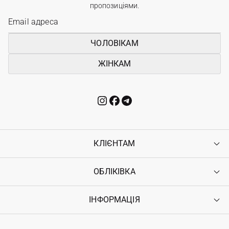
пропозиціями.
ЧОЛОВІКАМ
ЖІНКАМ
КЛІЄНТАМ
ОБЛІКІВКА
Контакти
Доставка
Оплата
ІНФОРМАЦІЯ
Увійти
Повернення
Реєстрація
Гарантія
Мої замовлення
Програма лояльності
Вакансії