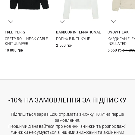
FRED PERRY
BARBOUR INTERNATIONAL
SNOW PEAK
6
8
10
12
6
8
10
12
XS
S
СВЕТР ROLL NECK CABLE
ГОЛЬФ B.INTL KYLIE
КАРДИГАН FLEX
KNIT JUMPER
INSULATED
2 500 грн
10 800 грн
5 650 грн
11 300
-10% НА ЗАМОВЛЕННЯ ЗА ПІДПИСКУ
Підпишіться зараз щоб отримати знижку 10%* на перше
замовлення.
Першими дізнавайтеся про новини, знижки та розпродажі.
*Знижки не сумуються з іншими знижками та акційними