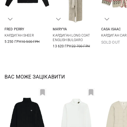
FRED PERRY
MA'RY'YA
CASA ISAAC
6
8
10
12
XS
S
M
1
2
КАРДИГАН SHEER
КАРДИГАН LONG COAT
КАРДИГАН CAR
ENGLISH BULGARO
5 250 ГРН
10 500 ГРН
SOLD OUT
13 620 ГРН
22 700 ГРН
ВАС МОЖЕ ЗАЦІКАВИТИ