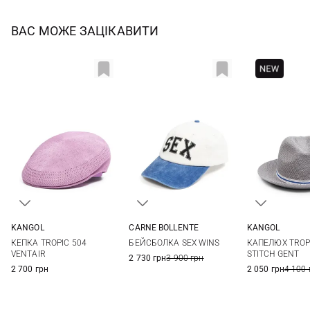
ВАС МОЖЕ ЗАЦІКАВИТИ
KANGOL
CARNE BOLLENTE
KANGOL
S
M
L
One size
L
КЕПКА TROPIC 504
БЕЙСБОЛКА SEX WINS
КАПЕЛЮХ TROP
VENTAIR
STITCH GENT
2 730 грн
3 900 грн
2 700 грн
2 050 грн
4 100 