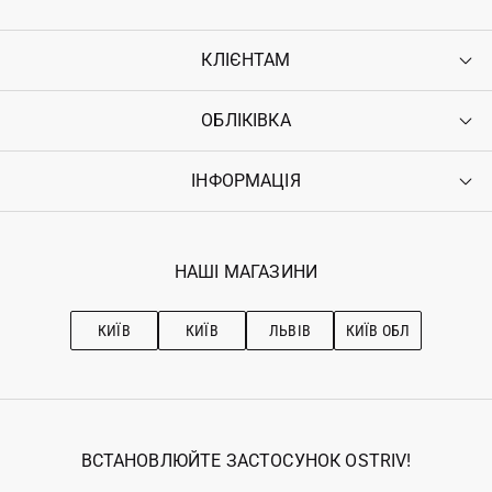
КЛІЄНТАМ
ОБЛІКІВКА
Контакти
Доставка
Оплата
ІНФОРМАЦІЯ
Увійти
Повернення
Реєстрація
Гарантія
Мої замовлення
Програма лояльності
Вакансії
Обране
Наші магазини
НАШІ МАГАЗИНИ
Ostriv Club+
Про OSTRIV
Підписка на новини
Рекомендації з догляду
КИЇВ
КИЇВ
ЛЬВІВ
КИЇВ ОБЛ
ВСТАНОВЛЮЙТЕ ЗАСТОСУНОК OSTRIV!