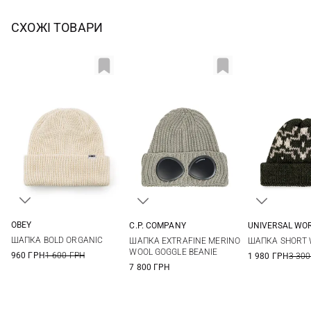
СХОЖІ ТОВАРИ
OBEY
C.P. COMPANY
UNIVERSAL WO
One size
One size
One si
ШАПКА BOLD ORGANIC
ШАПКА EXTRAFINE MERINO
ШАПКА SHORT 
WOOL GOGGLE BEANIE
960 ГРН
1 600 ГРН
1 980 ГРН
3 300
7 800 ГРН