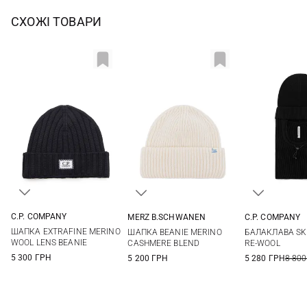
СХОЖІ ТОВАРИ
C.P. COMPANY
MERZ B.SCHWANEN
C.P. COMPANY
One size
One size
One si
ШАПКА EXTRAFINE MERINO
ШАПКА BEANIE MERINO
БАЛАКЛАВА SKI
WOOL LENS BEANIE
CASHMERE BLEND
RE-WOOL
5 300 ГРН
5 200 ГРН
5 280 ГРН
8 800