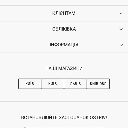
КЛІЄНТАМ
ОБЛІКІВКА
Контакти
Доставка
Оплата
ІНФОРМАЦІЯ
Увійти
Повернення
Реєстрація
Гарантія
Мої замовлення
Програма лояльності
Вакансії
Обране
Наші магазини
НАШІ МАГАЗИНИ
Ostriv Club+
Про OSTRIV
Підписка на новини
Рекомендації з догляду
КИЇВ
КИЇВ
ЛЬВІВ
КИЇВ ОБЛ
ВСТАНОВЛЮЙТЕ ЗАСТОСУНОК OSTRIV!