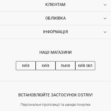
КЛІЄНТАМ
ОБЛІКІВКА
Контакти
Доставка
Оплата
ІНФОРМАЦІЯ
Увійти
Повернення
Реєстрація
Гарантія
Мої замовлення
Програма лояльності
Вакансії
Обране
Наші магазини
НАШІ МАГАЗИНИ
Ostriv Club+
Про OSTRIV
Підписка на новини
Рекомендації з догляду
КИЇВ
КИЇВ
ЛЬВІВ
КИЇВ ОБЛ
ВСТАНОВЛЮЙТЕ ЗАСТОСУНОК OSTRIV!
Персональні пропозиції та швидкі покупки