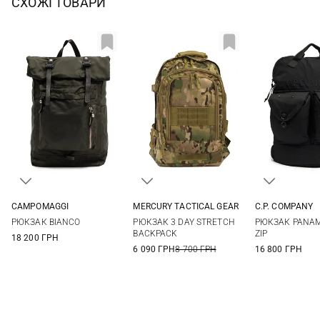
СХОЖІ ТОВАРИ
CAMPOMAGGI
MERCURY TACTICAL GEAR
C.P. COMPANY
One Size
73Л
One Si
РЮКЗАК BIANCO
РЮКЗАК 3 DAY STRETCH
РЮКЗАК PANAM
BACKPACK
ZIP
18 200 ГРН
6 090 ГРН
8 700 ГРН
16 800 ГРН