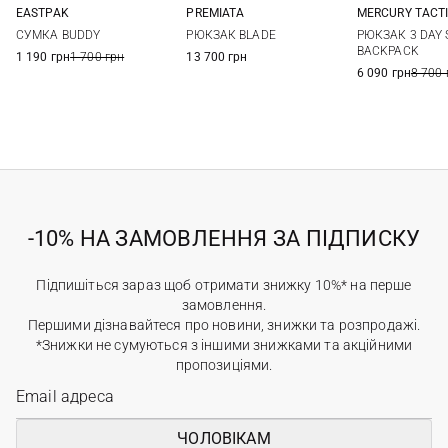
EASTPAK
PREMIATA
MERCURY TACT
One Size
One Size
73Л
СУМКА BUDDY
РЮКЗАК BLADE
РЮКЗАК 3 DAY
BACKPACK
1 190 грн
1 700 грн
13 700 грн
6 090 грн
8 700 
-10% НА ЗАМОВЛЕННЯ ЗА ПІДПИСКУ
Підпишіться зараз щоб отримати знижку 10%* на перше
замовлення.
Першими дізнавайтеся про новини, знижки та розпродажі.
*Знижки не сумуються з іншими знижками та акційними
пропозиціями.
ЧОЛОВІКАМ