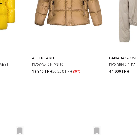
AFTER LABEL
CANADA GOOS
XS
S
M
L
S
VEST
ПУХОВИК KIPNUK
ПУХОВИК ELBA 
18 340 ГРН
26 200 ГРН
-30%
44 900 ГРН
XL