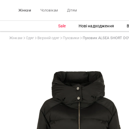
Жінкам
Чоловікам
Дітям
Sale
Нові надходження
В
Жінкам
Одяг
Верхній одяг
Пуховики
Пуховик ALSEA SHORT D