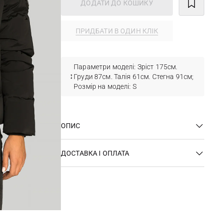
ДОДАТИ ДО КОШИКУ
ПРИДБАТИ В ОДИН КЛІК
Параметри моделі: Зріст 175см.
Груди 87см. Талія 61см. Стегна 91см;
Розмір на моделі: S
ОПИС
ДОСТАВКА І ОПЛАТА