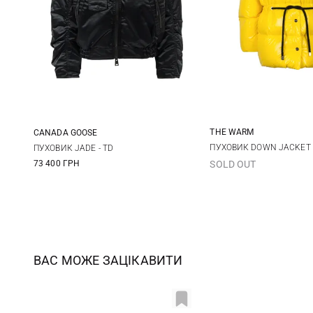
THE WARM
CANADA GOOSE
One Size
S
M
L
ПУХОВИК DOWN JACKET 
ПУХОВИК JADE - TD
73 400 ГРН
SOLD OUT
ВАС МОЖЕ ЗАЦІКАВИТИ