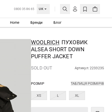
UK
0800 35 86 65
Home
Бренди
Блог
МОЯ ОБЛІКІВКА
УВІЙТИ
WOOLRICH
ПУХОВИК
Ще не зареєстровані?
ALSEA SHORT DOWN
СТВОРИТИ ОБЛІКІВКУ
PUFFER JACKET
SOLD OUT
Артикул: 2233235
РОЗМІР
ТАБЛИЦЯ РОЗМІРІВ
XS
L
XL