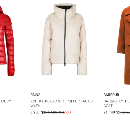
RAINS
BARBOUR
XS
S
M
L
8
1
 HOODY
КУРТКА KEVO SHORT PUFFER JACKET
ПАЛЬТО BLYTH 
W4T6
COAT
%
8 250 грн
16 500 грн
-50%
21 140 грн
30 2