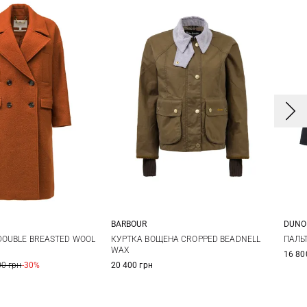
BARBOUR
DUNO
0
12
14
6
8
10
12
3
DOUBLE BREASTED WOOL
КУРТКА ВОЩЕНА CROPPED BEADNELL
ПАЛЬ
WAX
16 80
14
4
00 грн
-30%
20 400 грн