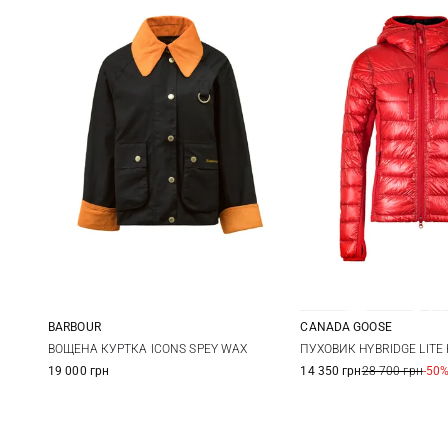
BARBOUR
CANADA GOOSE
8
10
12
14
XS
S
ВОЩЕНА КУРТКА ICONS SPEY WAX
ПУХОВИК HYBRIDGE LITE
19 000 грн
14 350 грн
28 700 грн
-50
16