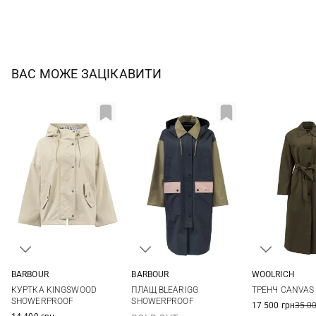
ВАС МОЖЕ ЗАЦІКАВИТИ
BARBOUR
BARBOUR
WOOLRICH
8
10
12
14
8
10
S
КУРТКА KINGSWOOD
ПЛАЩ BLEARIGG
ТРЕНЧ CANVAS
SHOWERPROOF
SHOWERPROOF
17 500 грн
35 0