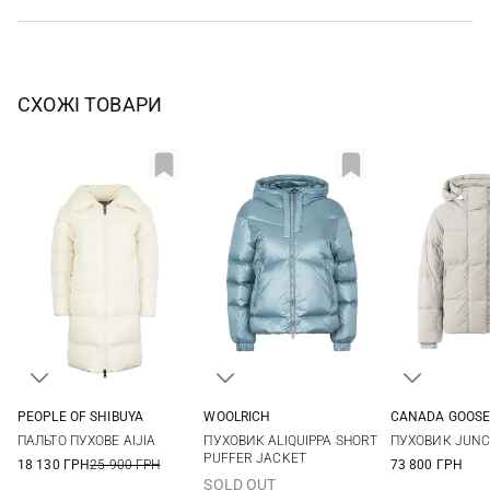
СХОЖІ ТОВАРИ
PEOPLE OF SHIBUYA
WOOLRICH
CANADA GOOS
38
42
44
46
XS
S
M
L
XS
S
ПАЛЬТО ПУХОВЕ AIJIA
ПУХОВИК ALIQUIPPA SHORT
ПУХОВИК JUNC
48
PUFFER JACKET
18 130 ГРН
25 900 ГРН
73 800 ГРН
SOLD OUT