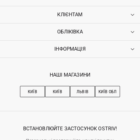
КЛІЄНТАМ
ОБЛІКІВКА
Контакти
Доставка
Оплата
ІНФОРМАЦІЯ
Увійти
Повернення
Реєстрація
Гарантія
Мої замовлення
Програма лояльності
Вакансії
Обране
Наші магазини
НАШІ МАГАЗИНИ
Ostriv Club+
Про OSTRIV
Підписка на новини
Рекомендації з догляду
КИЇВ
КИЇВ
ЛЬВІВ
КИЇВ ОБЛ
ВСТАНОВЛЮЙТЕ ЗАСТОСУНОК OSTRIV!