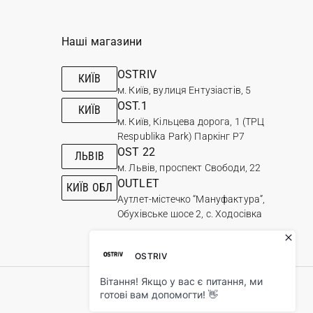
Наші магазини
OSTRIV
КИЇВ
м. Київ, вулиця Ентузіастів, 5
OST.1
КИЇВ
м. Київ, Кільцева дорога, 1 (ТРЦ
Respublika Park) Паркінг Р7
OST 22
ЛЬВІВ
м. Львів, проспект Свободи, 22
OUTLET
КИЇВ ОБЛ
Аутлет-містечко “Мануфактура”,
Обухівське шосе 2, с. Ходосівка