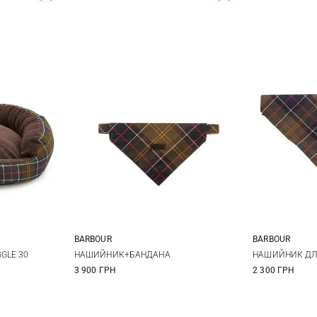
BARBOUR
BARBOUR
S
M
L
L/XL
S
GLE 30
НАШИЙНИК+БАНДАНА
НАШИЙНИК ДЛ
3 900 ГРН
2 300 ГРН