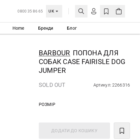
UK
0800 35 86 65
Home
Бренди
Блог
МОЯ ОБЛІКІВКА
УВІЙТИ
BARBOUR
ПОПОНА ДЛЯ
Ще не зареєстровані?
СОБАК CASE FAIRISLE DOG
СТВОРИТИ ОБЛІКІВКУ
JUMPER
SOLD OUT
Артикул: 2266316
РОЗМІР
ДОДАТИ ДО КОШИКУ