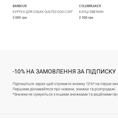
BARBOUR
COLDBREAKER
XS
S
M
L
35/36
37/38
39
КУРТКА ДЛЯ СОБАК QUILTED DOG COAT
КАПЦІ SIBERIAN
3 000 грн
2 500 грн
XL
-10% НА ЗАМОВЛЕННЯ ЗА ПІДПИСКУ
Підпишіться зараз щоб отримати знижку 10%* на перше за
Першими дізнавайтеся про новини, знижки та розпродажі.
*Знижки не сумуються з іншими знижками та акційними пр