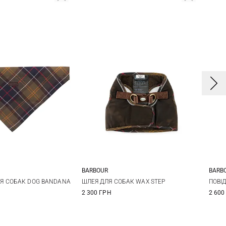
BARBOUR
BARB
/M
S
M
L
Я СОБАК DOG BANDANA
ШЛЕЯ ДЛЯ СОБАК WAX STEP
ПОВІ
2 300 ГРН
2 600