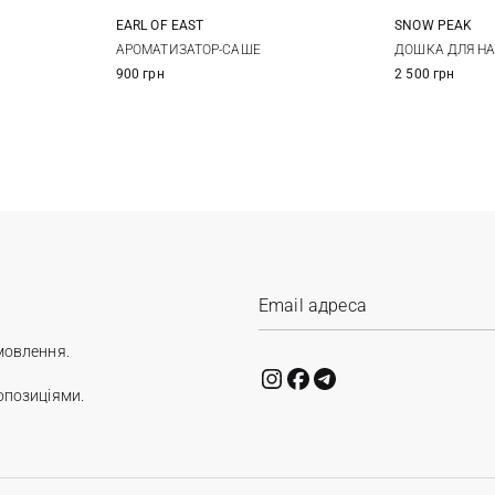
EARL OF EAST
SNOW PEAK
/40
10X7СМ
АРОМАТИЗАТОР-САШЕ
ДОШКА ДЛЯ НА
900 грн
2 500 грн
мовлення.
опозиціями.