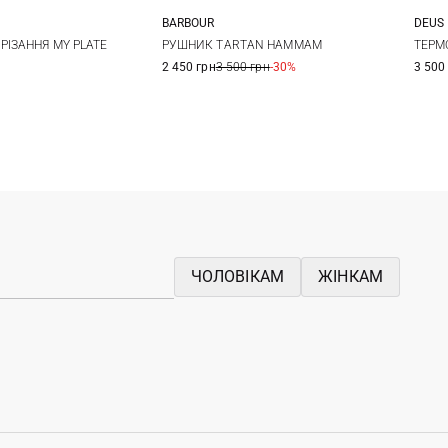
BARBOUR
DEUS
One Size
One Size
РІЗАННЯ MY PLATE
РУШНИК TARTAN HAMMAM
ТЕРМ
2 450 грн
3 500 грн
-30%
3 500
ЧОЛОВІКАМ
ЖІНКАМ