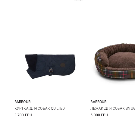
BARBOUR
BARBOUR
XS
S
M
One Size
КУРТКА ДЛЯ СОБАК QUILTED
ЛЕЖАК ДЛЯ СОБАК SNUG
3 700 ГРН
5 000 ГРН
One Size