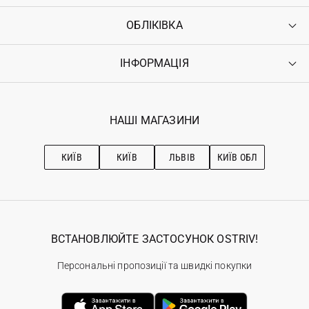
ОБЛІКІВКА
Контакти
Доставка
Оплата
ІНФОРМАЦІЯ
Увійти
Повернення
Реєстрація
Гарантія
Мої замовлення
Програма лояльності
Вакансії
Обране
Наші магазини
НАШІ МАГАЗИНИ
Ostriv Club+
Про OSTRIV
Підписка на новини
Рекомендації з догляду
КИЇВ
КИЇВ
ЛЬВІВ
КИЇВ ОБЛ
ВСТАНОВЛЮЙТЕ ЗАСТОСУНОК OSTRIV!
Персональні пропозиції та швидкі покупки