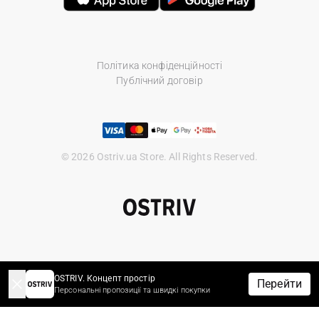
Політика конфіденційності
Публічний договір
© 2026 Ostriv.ua Store. All Rights Reserved.
OSTRIV. Концепт простір
Перейти
Персональні пропозиції та швидкі покупки