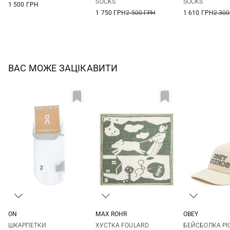
SOCKS
SOCKS
1 500 ГРН
1 750 ГРН
2 500 ГРН
1 610 ГРН
2 300
ВАС МОЖЕ ЗАЦІКАВИТИ
ON
MAX ROHR
OBEY
S
M
L
One size
One si
ШКАРПЕТКИ
ХУСТКА FOULARD
БЕЙСБОЛКА PI