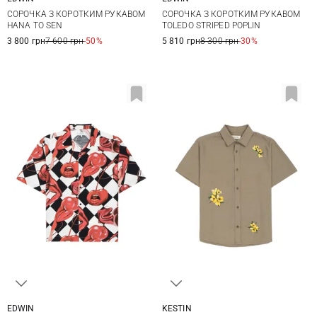
M
L
XL
S
M
L
XL
СОРОЧКА З КОРОТКИМ РУКАВОМ
СОРОЧКА З КОРОТКИМ РУКАВОМ
TOLEDO STRIPED POPLIN
HANA TO SEN
5 810 грн
8 300 грн
-30%
3 800 грн
7 600 грн
-50%
EDWIN
KESTIN
S
M
L
XL
M
L
XL