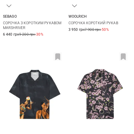
SEBAGO
WOOLRICH
M
L
XL
XXL
M
L
XL
XXL
СОРОЧКА З КОРОТКИМ РУКАВОМ
СОРОЧКА КОРОТКИЙ РУКАВ
3XL
MARSHRIVER
3 950 грн
7 900 грн
-50%
6 440 грн
9 200 грн
-30%