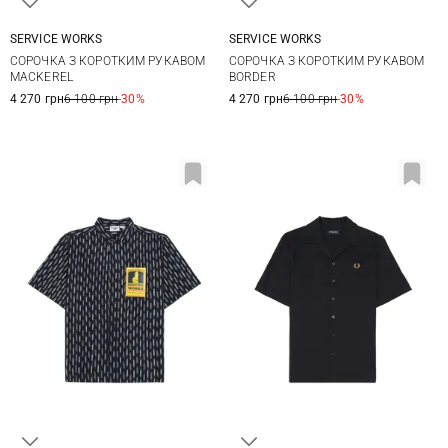
SERVICE WORKS
SERVICE WORKS
S
M
L
XL
M
L
XL
СОРОЧКА З КОРОТКИМ РУКАВОМ
СОРОЧКА З КОРОТКИМ РУКАВОМ
XXL
MACKEREL
BORDER
4 270 грн
6 100 грн
-30%
4 270 грн
6 100 грн
-30%