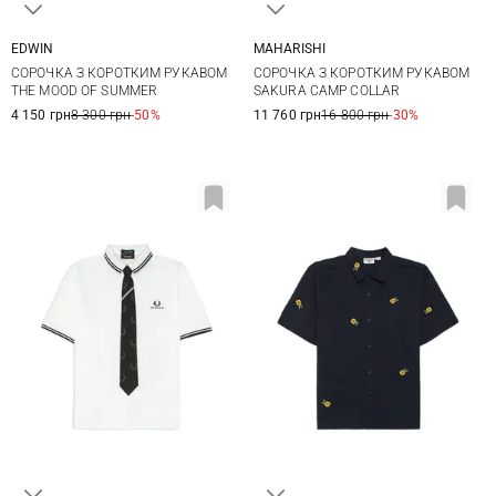
EDWIN
MAHARISHI
M
L
XL
XXL
XS
S
M
L
СОРОЧКА З КОРОТКИМ РУКАВОМ
СОРОЧКА З КОРОТКИМ РУКАВОМ
XL
THE MOOD OF SUMMER
SAKURA CAMP COLLAR
4 150 грн
8 300 грн
-50%
11 760 грн
16 800 грн
-30%