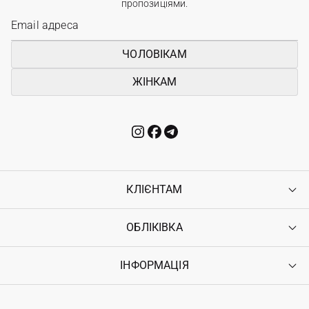
пропозиціями.
ЧОЛОВІКАМ
ЖІНКАМ
КЛІЄНТАМ
ОБЛІКІВКА
Контакти
Доставка
Оплата
ІНФОРМАЦІЯ
Увійти
Повернення
Реєстрація
Гарантія
Мої замовлення
Програма лояльності
Вакансії
Обране