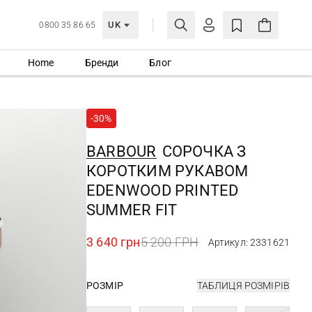
UK
0800 35 86 65
Home
Бренди
Блог
МОЯ ОБЛІКІВКА
УВІЙТИ
-30%
Ще не зареєстровані?
СТВОРИТИ ОБЛІКІВКУ
BARBOUR
СОРОЧКА З
КОРОТКИМ РУКАВОМ
EDENWOOD PRINTED
SUMMER FIT
3 640 грн
5 200 ГРН
Артикул: 2331621
РОЗМІР
ТАБЛИЦЯ РОЗМІРІВ