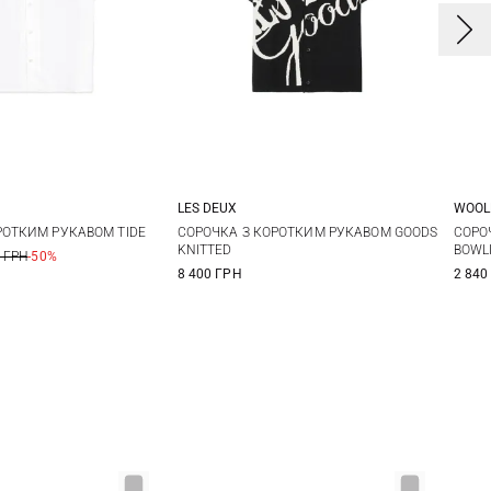
LES DEUX
WOOL
M
L
XL
M
L
XL
S
РОТКИМ РУКАВОМ TIDE
СОРОЧКА З КОРОТКИМ РУКАВОМ GOODS
СОРО
KNITTED
BOWL
 ГРН
-50%
8 400 ГРН
2 840