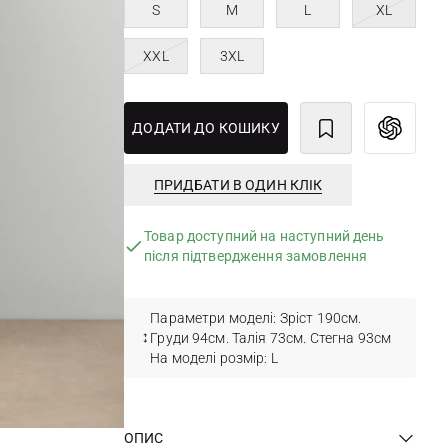
S
M
L
XL
XXL
3XL
ДОДАТИ ДО КОШИКУ
ПРИДБАТИ В ОДИН КЛІК
Товар доступний на наступний день
після підтвердження замовлення
Параметри моделі: Зріст 190см.
Груди 94см. Талія 73см. Стегна 93см
На моделі розмір: L
ОПИС