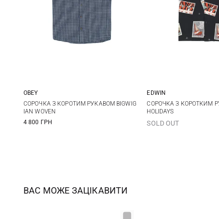
OBEY
EDWIN
S
M
L
XL
XS
S
СОРОЧКА З КОРОТИМ РУКАВОМ BIGWIG
СОРОЧКА З КОРОТКИМ 
IAN WOVEN
HOLIDAYS
4 800 ГРН
SOLD OUT
ВАС МОЖЕ ЗАЦІКАВИТИ