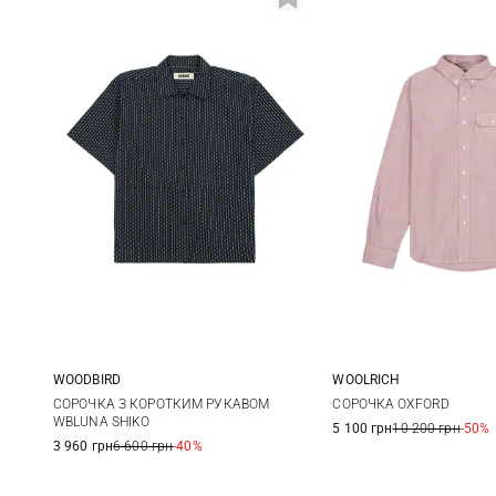
WOODBIRD
WOOLRICH
S
M
L
L
СОРОЧКА З КОРОТКИМ РУКАВОМ
СОРОЧКА OXFORD
WBLUNA SHIKO
5 100 грн
10 200 грн
-50%
3 960 грн
6 600 грн
-40%