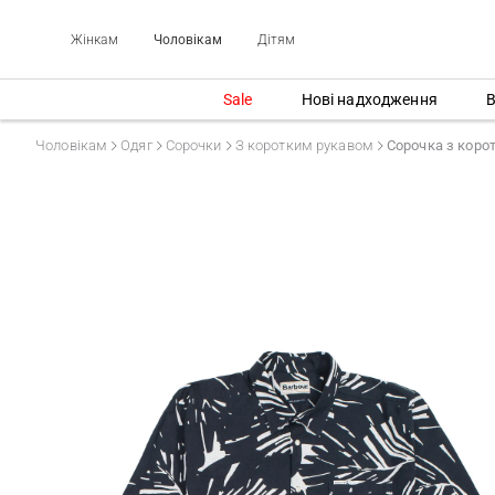
Жінкам
Чоловікам
Дітям
Sale
Нові надходження
В
Чоловікам
Одяг
Сорочки
З коротким рукавом
Сорочка з кор