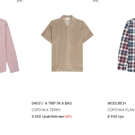
04651/ A TRIP IN A BAG
WOOLRICH
M
L
XL
XXL
M
СОРОЧКА TERRY
СОРОЧКА FLAN
4 450 грн
8 900 грн
-50%
8 900 грн