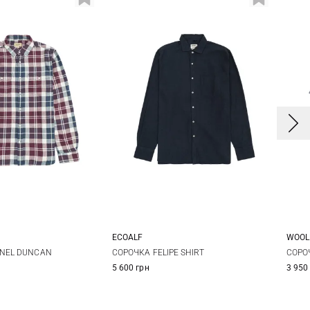
ECOALF
WOOL
L
XL
S
M
L
XL
NEL DUNCAN
СОРОЧКА FELIPE SHIRT
СОРО
5 600 грн
3 950
XXL
3X