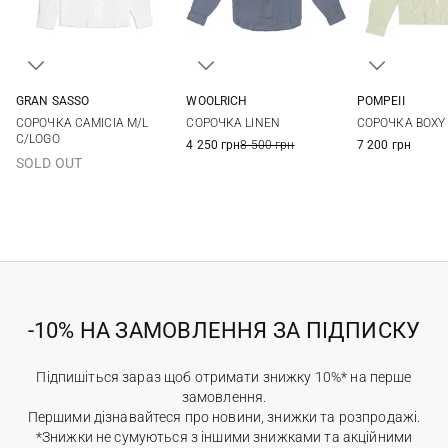
GRAN SASSO
WOOLRICH
POMPEII
48
50
52
54
S
M
L
XL
S
M
СОРОЧКА CAMICIA M/L
СОРОЧКА LINEN
СОРОЧКА BOXY
56
58
60
XXL
3XL
C/LOGO
4 250 грн
8 500 грн
7 200 грн
SOLD OUT
-10% НА ЗАМОВЛЕННЯ ЗА ПІДПИСКУ
Підпишіться зараз щоб отримати знижку 10%* на перше
замовлення.
Першими дізнавайтеся про новини, знижки та розпродажі.
*Знижки не сумуються з іншими знижками та акційними