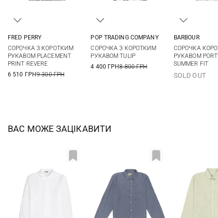
FRED PERRY
POP TRADING COMPANY
BARBOUR
M
L
XL
S
M
L
XL
M
M
СОРОЧКА З КОРОТКИМ
СОРОЧКА З КОРОТКИМ
СОРОЧКА КОР
XXL
РУКАВОМ PLACEMENT
РУКАВОМ TULIP
РУКАВОМ PORT
PRINT REVERE
SUMMER FIT
4 400 ГРН
8 800 ГРН
6 510 ГРН
9 300 ГРН
SOLD OUT
ВАС МОЖЕ ЗАЦІКАВИТИ