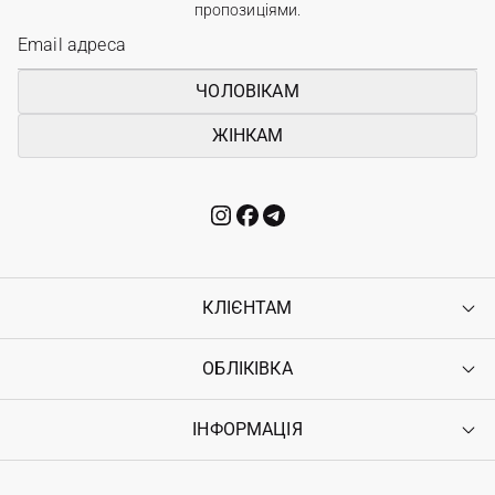
пропозиціями.
ЧОЛОВІКАМ
ЖІНКАМ
КЛІЄНТАМ
ОБЛІКІВКА
Контакти
Доставка
Оплата
ІНФОРМАЦІЯ
Увійти
Повернення
Реєстрація
Гарантія
Мої замовлення
Програма лояльності
Вакансії