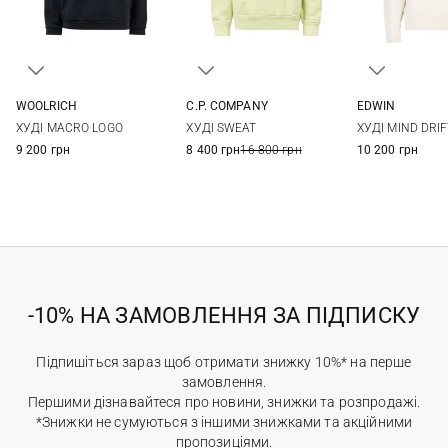
WOOLRICH
C.P. COMPANY
EDWIN
M
L
XL
XXL
XS
S
M
L
XS
S
ХУДІ MACRO LOGO
ХУДІ SWEAT
ХУДІ MIND DRI
3XL
XL
XXL
XL
9 200 грн
8 400 грн
16 800 грн
10 200 грн
-10% НА ЗАМОВЛЕННЯ ЗА ПІДПИСКУ
Підпишіться зараз щоб отримати знижку 10%* на перше
замовлення.
Першими дізнавайтеся про новини, знижки та розпродажі.
*Знижки не сумуються з іншими знижками та акційними
пропозиціями.