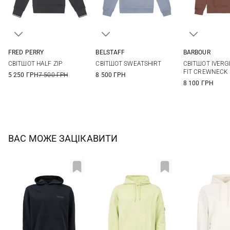
FRED PERRY
BELSTAFF
BARBOUR
S
M
L
XL
M
L
XL
M
L
СВІТШОТ HALF ZIP
СВІТШОТ SWEATSHIRT
СВІТШОТ IVERG
XXL
FIT CREWNECK
5 250 ГРН
7 500 ГРН
8 500 ГРН
8 100 ГРН
ВАС МОЖЕ ЗАЦІКАВИТИ