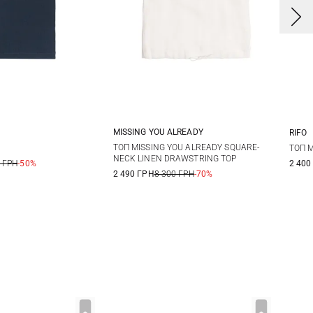
MISSING YOU ALREADY
RIFO
L/XL
S/M
XXS/XS
S
M
L
X
ТОП MISSING YOU ALREADY SQUARE-
ТОП 
NECK LINEN DRAWSTRING TOP
 ГРН
-50%
2 400
2 490 ГРН
8 300 ГРН
-70%