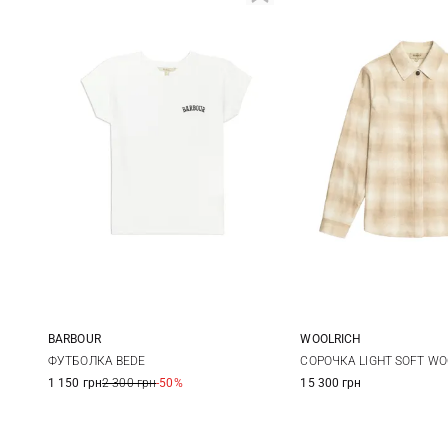
BARBOUR
WOOLRICH
8
10
12
14
XS
S
ФУТБОЛКА BEDE
СОРОЧКА LIGHT SOFT WO
1 150 грн
2 300 грн
-50%
15 300 грн
XL