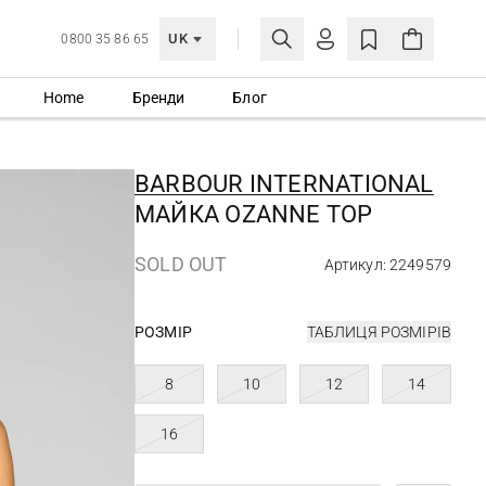
UK
0800 35 86 65
Home
Бренди
Блог
МОЯ ОБЛІКІВКА
УВІЙТИ
BARBOUR INTERNATIONAL
Ще не зареєстровані?
МАЙКА OZANNE TOP
СТВОРИТИ ОБЛІКІВКУ
SOLD OUT
Артикул: 2249579
РОЗМІР
ТАБЛИЦЯ РОЗМІРІВ
8
10
12
14
16