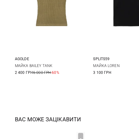
AGOLDE
SPLITS59
XS
S
M
L
M/L
XS/S
МАЙКА BAILEY TANK
МАЙКА LOREN
2 400 ГРН
6 000 ГРН
-60%
3 100 ГРН
ВАС МОЖЕ ЗАЦІКАВИТИ