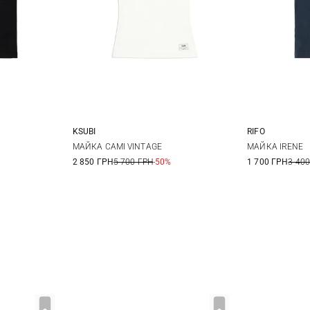
KSUBI
RIFO
XS
S
M
XS
MАЙКА CAMI VINTAGE
МАЙКА IRENE
2 850 ГРН
5 700 ГРН
-50%
1 700 ГРН
3 400