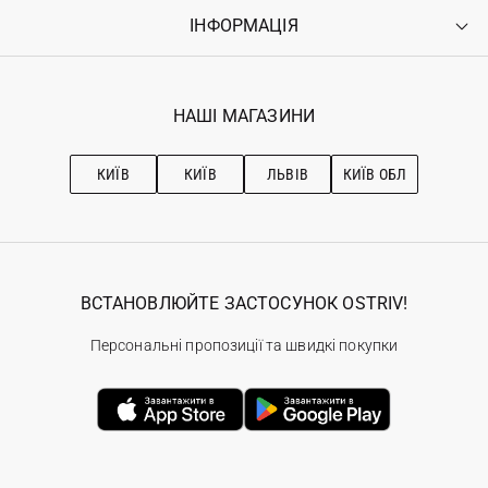
Оплата
ІНФОРМАЦІЯ
Увійти
Повернення
Реєстрація
Гарантія
Мої замовлення
Програма лояльності
Вакансії
Обране
Наші магазини
НАШІ МАГАЗИНИ
Ostriv Club+
Про OSTRIV
Підписка на новини
Рекомендації з догляду
КИЇВ
КИЇВ
ЛЬВІВ
КИЇВ ОБЛ
ВСТАНОВЛЮЙТЕ ЗАСТОСУНОК OSTRIV!
Персональні пропозиції та швидкі покупки