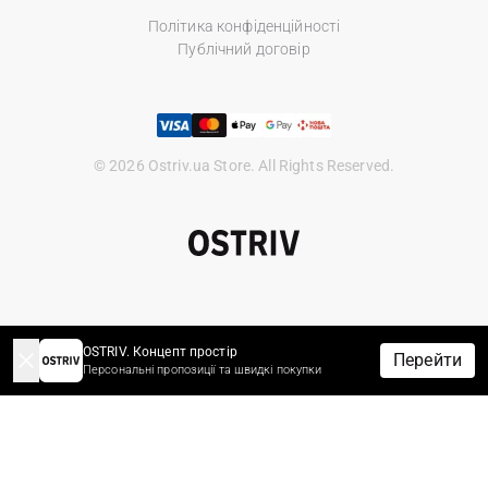
Політика конфіденційності
Публічний договір
© 2026 Ostriv.ua Store. All Rights Reserved.
OSTRIV. Концепт простір
Перейти
Персональні пропозиції та швидкі покупки