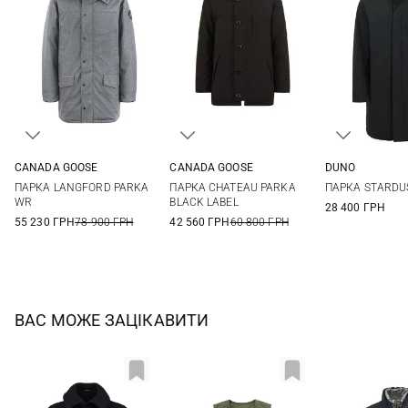
CANADA GOOSE
CANADA GOOSE
DUNO
M
L
XL
XXL
S
M
L
XL
48
50
ПАРКА LANGFORD PARKA
ПАРКА CHATEAU PARKA
ПАРКА STARDU
XXL
56
WR
BLACK LABEL
28 400 ГРН
55 230 ГРН
78 900 ГРН
42 560 ГРН
60 800 ГРН
ВАС МОЖЕ ЗАЦІКАВИТИ