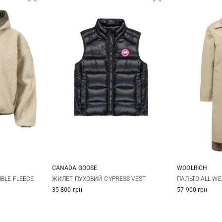
CANADA GOOSE
WOOLRICH
XS
S
M
L
M
S
ЖИЛЕТ ПУХОВИЙ CYPRESS VEST
IBLE FLEECE
ПАЛЬТО ALL WE
35 800 грн
57 900 грн
XL
XXL