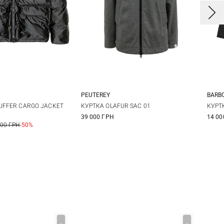
PEUTEREY
BARB
S
M
38
40
42
44
8
PUFFER CARGO JACKET
КУРТКА OLAFUR SAC 01
КУРТ
39 000 ГРН
14 00
800 ГРН
-50%