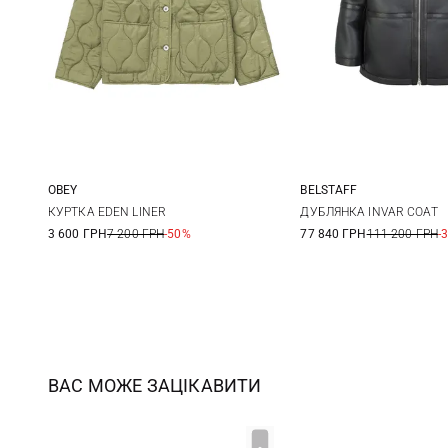
OBEY
BELSTAFF
XS
S
M
S
M
КУРТКА EDEN LINER
ДУБЛЯНКА INVAR COAT
3 600 ГРН
7 200 ГРН
-50%
77 840 ГРН
111 200 ГРН
-
ВАС МОЖЕ ЗАЦІКАВИТИ