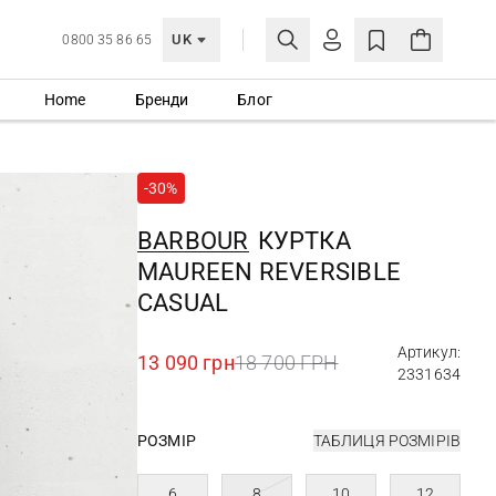
UK
0800 35 86 65
Home
Бренди
Блог
МОЯ ОБЛІКІВКА
УВІЙТИ
-30%
Ще не зареєстровані?
СТВОРИТИ ОБЛІКІВКУ
BARBOUR
КУРТКА
MAUREEN REVERSIBLE
CASUAL
Артикул:
13 090 грн
18 700 ГРН
2331634
РОЗМІР
ТАБЛИЦЯ РОЗМІРІВ
6
8
10
12