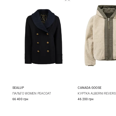
SEALUP
CANADA GOOSE
38
40
42
XS
S
ПАЛЬТО WOMEN PEACOAT
КУРТКА ALBERNI REVERS
66 400 грн
46 200 грн