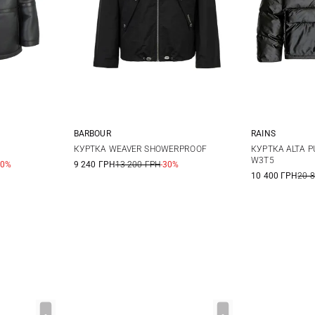
BARBOUR
RAINS
L
8
10
12
14
XS
КУРТКА WEAVER SHOWERPROOF
КУРТКА ALTA 
W3T5
30%
9 240 ГРН
13 200 ГРН
-30%
10 400 ГРН
20 