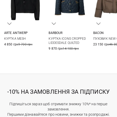
ARTE ANTWERP
BARBOUR
BACON
S
M
8
10
12
14
S
M
КУРТКА MESH
КУРТКА ICONS CROPPED
ПУХОВИК NEW 
16
LIDDESDALE QUILTED
4 850 грн
9 700 грн
23 150 грн
46 3
9 870 грн
14 100 грн
-10% НА ЗАМОВЛЕННЯ ЗА ПІДПИСКУ
Підпишіться зараз щоб отримати знижку 10%* на перше
замовлення.
Першими дізнавайтеся про новини, знижки та розпродажі.