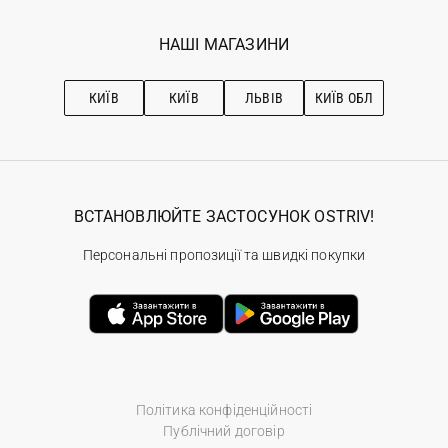
Мої замовлення
Програма лояльності
Вакансії
Обране
Наші магазини
НАШІ МАГАЗИНИ
Ostriv Club+
Про OSTRIV
Підписка на новини
Рекомендації з догляду
КИЇВ
КИЇВ
ЛЬВІВ
КИЇВ ОБЛ
ВСТАНОВЛЮЙТЕ ЗАСТОСУНОК OSTRIV!
Персональні пропозиції та швидкі покупки
Політика конфіденційності
Публічний договір