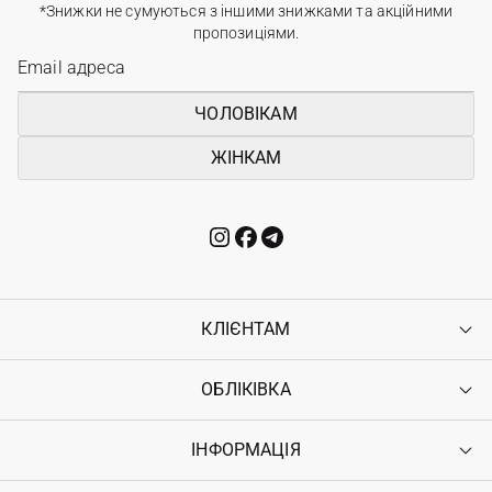
*Знижки не сумуються з іншими знижками та акційними
пропозиціями.
ЧОЛОВІКАМ
ЖІНКАМ
КЛІЄНТАМ
ОБЛІКІВКА
Контакти
Доставка
Оплата
ІНФОРМАЦІЯ
Увійти
Повернення
Реєстрація
Гарантія