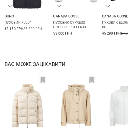
DUNO
CANADA GOOSE
CANADA GOOS
38
40
42
44
XS
S
M
L
S
M
ПУХОВИК FULLY
ПУХОВИК CYPRESS
ПУХОВИК ELOR
46
CROPPED PUFFER-BD
BD
18 150 ГРН
36 300 ГРН
53 000 ГРН
45 290 ГРН
64 
ВАС МОЖЕ ЗАЦІКАВИТИ