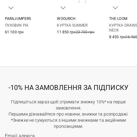
PARAJUMPERS
WOOLRICH
THE LOOM
XS
S
M
L
XS
S
M
L
S
M
ПУХОВИК PIA
КУРТКА SUMMER
КУРТКА DRAWS
NECK
61 100 грн
11 850 грн
23 700 грн
8 450 грн
16 900
-10% НА ЗАМОВЛЕННЯ ЗА ПІДПИСКУ
Підпишіться зараз щоб отримати знижку 10%* на перше
замовлення.
Першими дізнавайтеся про новини, знижки та розпродажі.
*Знижки не сумуються з іншими знижками та акційними
пропозиціями.