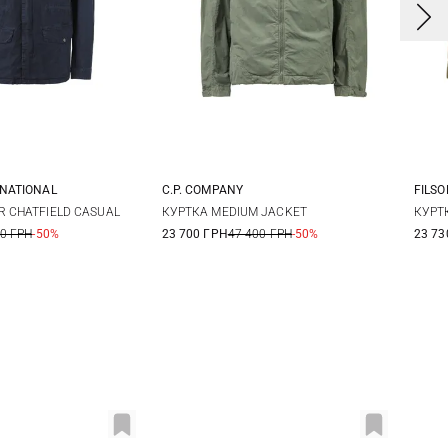
RNATIONAL
C.P. COMPANY
FILSO
L
XL
44
46
48
50
R CHATFIELD CASUAL
КУРТКА MEDIUM JACKET
КУРТ
00 ГРН
-50%
23 700 ГРН
47 400 ГРН
-50%
23 73
52
54
58