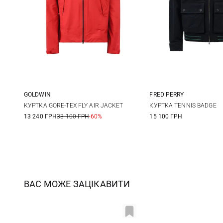
GOLDWIN
FRED PERRY
S
M
L
XL
M
L
КУРТКА GORE-TEX FLY AIR JACKET
КУРТКА TENNIS BADGE
13 240 ГРН
33 100 ГРН
-60%
15 100 ГРН
ВАС МОЖЕ ЗАЦІКАВИТИ