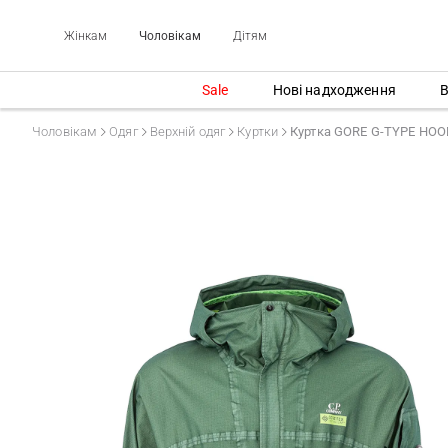
Жінкам
Чоловікам
Дітям
Sale
Нові надходження
В
Чоловікам
Одяг
Верхній одяг
Куртки
Куртка GORE G-TYPE HO