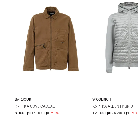
BARBOUR
WOOLRICH
M
L
XL
M
L
КУРТКА COVE CASUAL
КУРТКА ALLEN HYBRID
8 000 грн
16 000 грн
-50%
12 100 грн
24 200 грн
-50