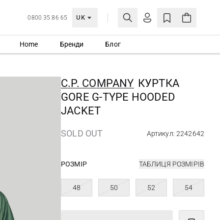
UK
0800 35 86 65
Home
Бренди
Блог
МОЯ ОБЛІКІВКА
УВІЙТИ
C.P. COMPANY
КУРТКА
Ще не зареєстровані?
GORE G-TYPE HOODED
СТВОРИТИ ОБЛІКІВКУ
JACKET
SOLD OUT
Артикул: 2242642
РОЗМІР
ТАБЛИЦЯ РОЗМІРІВ
48
50
52
54