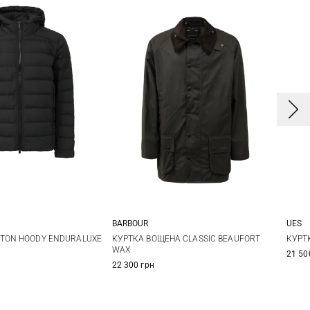
E
BARBOUR
UES
L
XL
XXL
36
38
40
42
TON HOODY ENDURALUXE
КУРТКА ВОЩЕНА CLASSIC BEAUFORT
КУРТ
WAX
21 50
44
46
48
22 300 грн