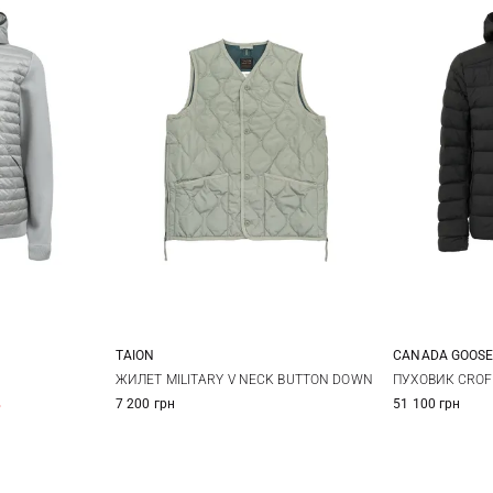
TAION
CANADA GOOS
XL
XXL
S
M
L
XL
M
ЖИЛЕТ MILITARY V NECK BUTTON DOWN
ПУХОВИК CROF
%
7 200 грн
51 100 грн
XXL
3XL