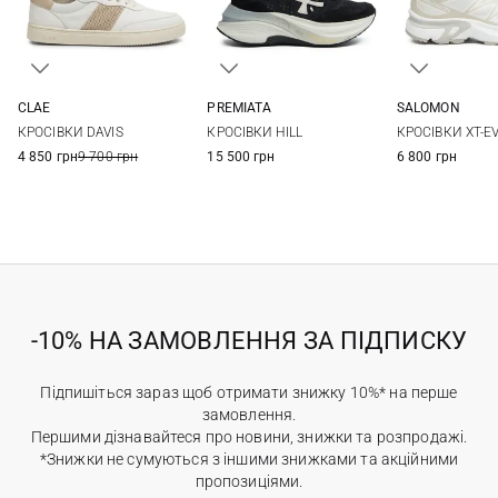
CLAE
PREMIATA
SALOMON
5 US
5,5 US
6 US
6,5 US
35
36
37
38
4,5 UK
5 UK
5
КРОСІВКИ DAVIS
КРОСІВКИ HILL
КРОСІВКИ XT-E
7 US
39
40
41
6,5 UK
7 UK
4 850 грн
9 700 грн
15 500 грн
6 800 грн
-10% НА ЗАМОВЛЕННЯ ЗА ПІДПИСКУ
Підпишіться зараз щоб отримати знижку 10%* на перше
замовлення.
Першими дізнавайтеся про новини, знижки та розпродажі.
*Знижки не сумуються з іншими знижками та акційними
пропозиціями.