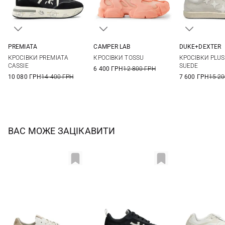
PREMIATA
CAMPER LAB
DUKE+DEXTER
36
37
38
39
37
38
39
40
36
37
КРОСІВКИ PREMIATA
КРОСІВКИ TOSSU
КРОСІВКИ PLUS
40
41
41
40
CASSIE
SUEDE
6 400 ГРН
12 800 ГРН
10 080 ГРН
14 400 ГРН
7 600 ГРН
15 20
ВАС МОЖЕ ЗАЦІКАВИТИ