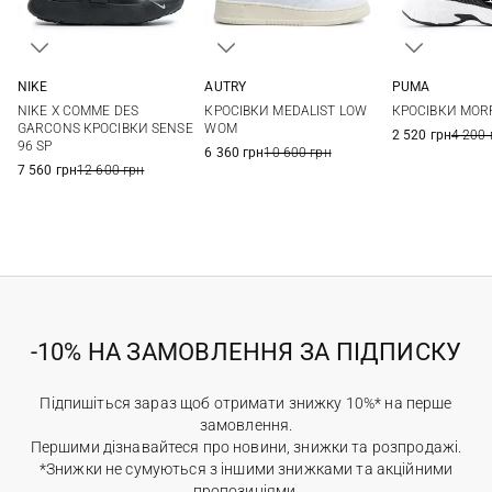
NIKE
AUTRY
PUMA
4 US
4,5 US
5 US
5,5 US
36
37
38
39
36 UK
37 UK
3
NIKE X COMME DES
КРОСІВКИ MEDALIST LOW
КРОСІВКИ MOR
6 US
7 US
40
41
38,5 UK
39 UK
GARCONS КРОСІВКИ SENSE
WOM
2 520 грн
4 200 
96 SP
6 360 грн
10 600 грн
7 560 грн
12 600 грн
-10% НА ЗАМОВЛЕННЯ ЗА ПІДПИСКУ
Підпишіться зараз щоб отримати знижку 10%* на перше
замовлення.
Першими дізнавайтеся про новини, знижки та розпродажі.
*Знижки не сумуються з іншими знижками та акційними
пропозиціями.