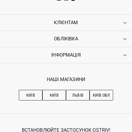
КЛІЄНТАМ
ОБЛІКІВКА
Контакти
Доставка
Оплата
ІНФОРМАЦІЯ
Увійти
Повернення
Реєстрація
Гарантія
Мої замовлення
Програма лояльності
Вакансії
Обране
Наші магазини
НАШІ МАГАЗИНИ
Ostriv Club+
Про OSTRIV
Підписка на новини
Рекомендації з догляду
КИЇВ
КИЇВ
ЛЬВІВ
КИЇВ ОБЛ
ВСТАНОВЛЮЙТЕ ЗАСТОСУНОК OSTRIV!