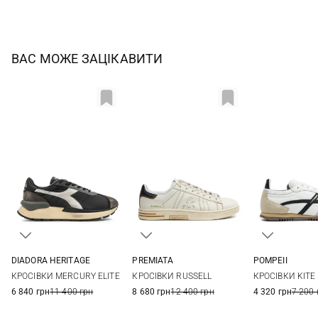
ВАС МОЖЕ ЗАЦІКАВИТИ
DIADORA HERITAGE
PREMIATA
POMPEII
7 UK
7,5 UK
8 UK
9 UK
39
40
41
42
41
42
КРОСІВКИ MERCURY ELITE
КРОСІВКИ RUSSELL
КРОСІВКИ KITE
9,5 UK
10 UK
10,5 UK
43
44
45
46
45
6 840 грн
11 400 грн
8 680 грн
12 400 грн
4 320 грн
7 200 
47