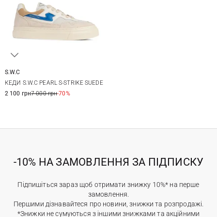
S.W.C
36
37
38
39
КЕДИ S.W.C PEARL S-STRIKE SUEDE
40
41
2 100 грн
7 000 грн
-70%
-10% НА ЗАМОВЛЕННЯ ЗА ПІДПИСКУ
Підпишіться зараз щоб отримати знижку 10%* на перше
замовлення.
Першими дізнавайтеся про новини, знижки та розпродажі.
*Знижки не сумуються з іншими знижками та акційними