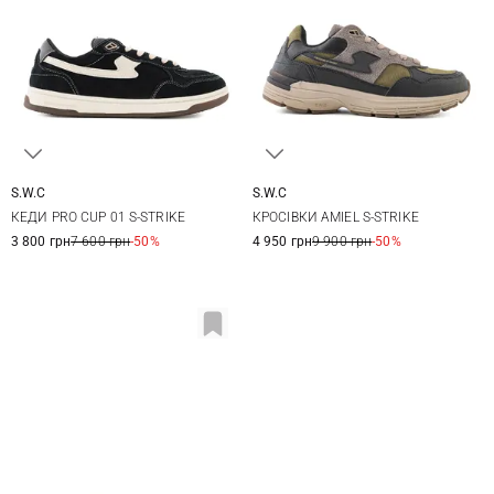
S.W.C
S.W.C
36
37
38
39
42
43
44
45
КЕДИ PRO CUP 01 S-STRIKE
КРОСІВКИ AMIEL S-STRIKE
40
46
3 800 грн
7 600 грн
-50%
4 950 грн
9 900 грн
-50%