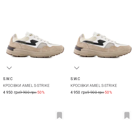
S.W.C
S.W.C
42
43
44
45
36
37
38
39
КРОСІВКИ AMIEL S-STRIKE
КРОСІВКИ AMIEL S-STRIKE
40
4 950 грн
9 900 грн
-50%
4 950 грн
9 900 грн
-50%