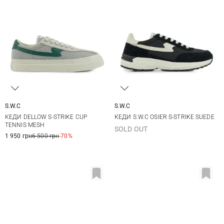
S.W.C
S.W.C
36
37
38
39
41
42
43
44
КЕДИ DELLOW S-STRIKE CUP
КЕДИ S.W.C OSIER S-STRIKE SUEDE
40
41
45
46
TENNIS MESH
SOLD OUT
1 950 грн
6 500 грн
-70%