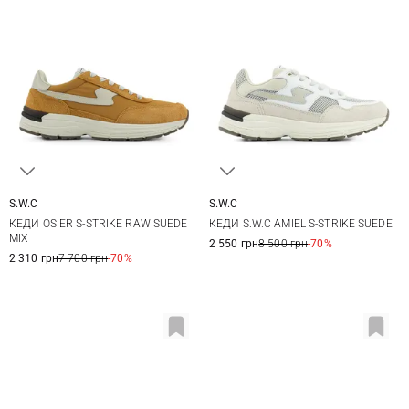
S.W.C
S.W.C
36
37
38
39
36
37
38
39
КЕДИ OSIER S-STRIKE RAW SUEDE
КЕДИ S.W.C AMIEL S-STRIKE SUEDE
40
40
41
MIX
2 550 грн
8 500 грн
-70%
2 310 грн
7 700 грн
-70%