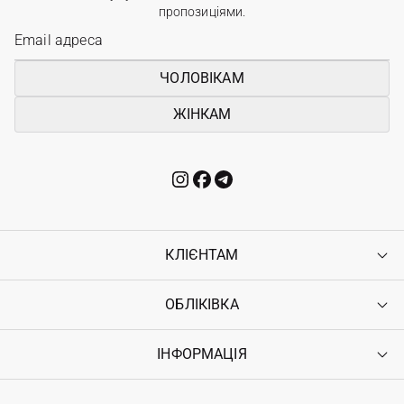
пропозиціями.
ЧОЛОВІКАМ
ЖІНКАМ
КЛІЄНТАМ
ОБЛІКІВКА
Контакти
Доставка
Оплата
ІНФОРМАЦІЯ
Увійти
Повернення
Реєстрація
Гарантія
Мої замовлення
Програма лояльності
Вакансії