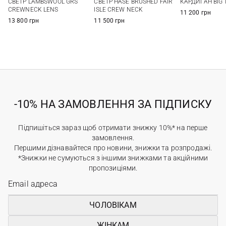
СВЕТР LAMBSWOOL GRS
СВЕТР HASE BRUSHED FAIR
КАРДИГАН BIG 
XXL
CREWNECK LENS
ISLE CREW NECK
11 200 грн
13 800 грн
11 500 грн
-10% НА ЗАМОВЛЕННЯ ЗА ПІДПИСКУ
Підпишіться зараз щоб отримати знижку 10%* на перше
замовлення.
Першими дізнавайтеся про новини, знижки та розпродажі.
*Знижки не сумуються з іншими знижками та акційними
пропозиціями.
ЧОЛОВІКАМ
ЖІНКАМ