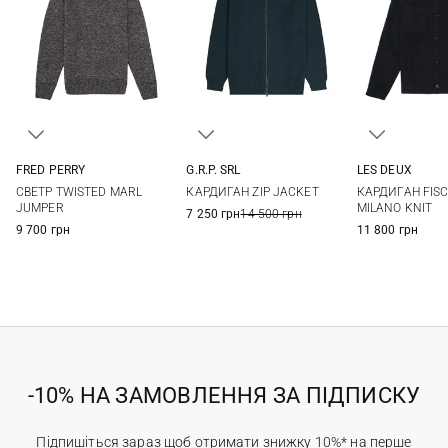
FRED PERRY
G.R.P. SRL
LES DEUX
M
L
XL
3
4
5
6
M
L
СВЕТР TWISTED MARL
КАРДИГАН ZIP JACKET
КАРДИГАН FIS
7
JUMPER
MILANO KNIT
7 250 грн
14 500 грн
9 700 грн
11 800 грн
-10% НА ЗАМОВЛЕННЯ ЗА ПІДПИСКУ
Підпишіться зараз щоб отримати знижку 10%* на перше