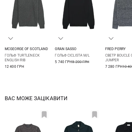
MCGEORGE OF SCOTLAND
GRAN SASSO
FRED PERRY
48
50
52
54
46
48
50
52
S
M
ГОЛЬФ TURTLENECK
ГОЛЬФ CICLISTA M/L
СВЕТР BOUCLE
56
54
56
58
ENGLISH RIB
JUMPER
5 740 ГРН
8 200 ГРН
12 400 ГРН
7 280 ГРН
10 40
ВАС МОЖЕ ЗАЦІКАВИТИ