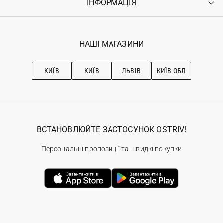
ІНФОРМАЦІЯ
Увійти
Повернення
Реєстрація
Гарантія
Мої замовлення
Програма лояльності
Вакансії
Обране
Наші магазини
НАШІ МАГАЗИНИ
Ostriv Club+
Про OSTRIV
Підписка на новини
Рекомендації з догляду
КИЇВ
КИЇВ
ЛЬВІВ
КИЇВ ОБЛ
ВСТАНОВЛЮЙТЕ ЗАСТОСУНОК OSTRIV!
Персональні пропозиції та швидкі покупки