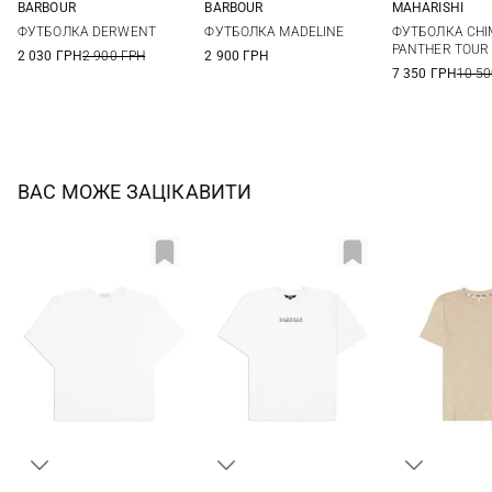
BARBOUR
BARBOUR
MAHARISHI
8
10
12
14
8
10
12
14
S
M
ФУТБОЛКА DERWENT
ФУТБОЛКА MADELINE
ФУТБОЛКА CHI
16
16
PANTHER TOUR
2 030 ГРН
2 900 ГРН
2 900 ГРН
7 350 ГРН
10 50
ВАС МОЖЕ ЗАЦІКАВИТИ