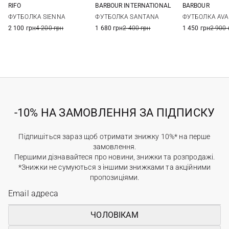
RIFO
BARBOUR INTERNATIONAL
BARBOUR
XS
S
M
8
10
12
14
8
10
ФУТБОЛКА SIENNA
ФУТБОЛКА SANTANA
ФУТБОЛКА AVA
2 100 грн
4 200 грн
1 680 грн
2 400 грн
1 450 грн
2 900 
-10% НА ЗАМОВЛЕННЯ ЗА ПІДПИСКУ
Підпишіться зараз щоб отримати знижку 10%* на перше
замовлення.
Першими дізнавайтеся про новини, знижки та розпродажі.
*Знижки не сумуються з іншими знижками та акційними
пропозиціями.
ЧОЛОВІКАМ