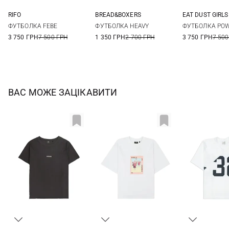
RIFO
BREAD&BOXERS
EAT DUST GIRLS
XS
S
M
L
S
XXS
XS
ФУТБОЛКА FEBE
ФУТБОЛКА HEAVY
ФУТБОЛКА PO
3 750 ГРН
7 500 ГРН
1 350 ГРН
2 700 ГРН
3 750 ГРН
7 500
ВАС МОЖЕ ЗАЦІКАВИТИ