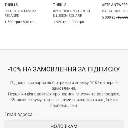
THRILLS
THRILLS
ARTE ANTWERP
6
8
10
12
4
6
8
10
XS
S
ФУТБОЛКА MINIMAL
ФУТБОЛКА NATURE OF
ФУТБОЛКА 32 
14
RELAXED
ILLUSION SQUARE
5 300 грн
10 600
1 500 грн
2 500 грн
1 980 грн
3 300 грн
-10% НА ЗАМОВЛЕННЯ ЗА ПІДПИСКУ
Підпишіться зараз щоб отримати знижку 10%* на перше
замовлення.
Першими дізнавайтеся про новини, знижки та розпродажі.
*Знижки не сумуються з іншими знижками та акційними
пропозиціями.
ЧОЛОВІКАМ