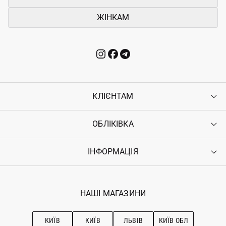
ЖІНКАМ
КЛІЄНТАМ
ОБЛІКІВКА
Контакти
Доставка
Оплата
ІНФОРМАЦІЯ
Увійти
Повернення
Реєстрація
Гарантія
Мої замовлення
Програма лояльності
Вакансії
Обране
Наші магазини
НАШІ МАГАЗИНИ
Ostriv Club+
Про OSTRIV
Підписка на новини
Рекомендації з догляду
КИЇВ
КИЇВ
ЛЬВІВ
КИЇВ ОБЛ