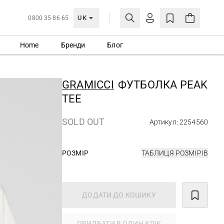
UK
0800 35 86 65
Home
Бренди
Блог
МОЯ ОБЛІКІВКА
УВІЙТИ
GRAMICCI
ФУТБОЛКА PEAK
Ще не зареєстровані?
TEE
СТВОРИТИ ОБЛІКІВКУ
SOLD OUT
Артикул: 2254560
РОЗМІР
ТАБЛИЦЯ РОЗМІРІВ
ДОДАТИ ДО КОШИКУ
ПРИДБАТИ В ОДИН КЛІК