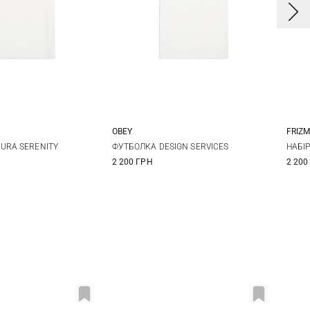
OBEY
FRIZ
S
M
L
S
M
L
XL
S
URA SERENITY
ФУТБОЛКА DESIGN SERVICES
НАБІР
2 200 ГРН
2 200
XXL