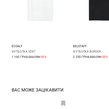
ECOALF
BELSTAFF
M
L
XL
XXL
M
L
ФУТБОЛКА VENT
ФУТБОЛКА BORDER
1 100 ГРН
2 200 ГРН
-50%
2 250 ГРН
4 500 ГРН
-50%
ВАС МОЖЕ ЗАЦІКАВИТИ