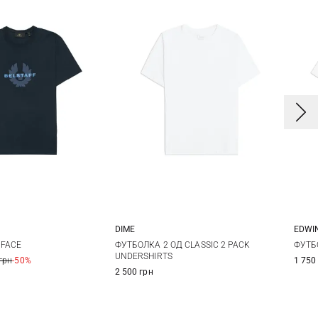
DIME
EDWI
L
XL
XXL
M
L
S
FACE
ФУТБОЛКА 2 ОД CLASSIC 2 PACK
ФУТБ
UNDERSHIRTS
грн
-50%
1 750
XX
2 500 грн