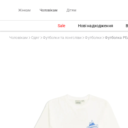
Жінкам
Чоловікам
Дітям
Sale
Нові надходження
В
Чоловікам
Одяг
Футболки та лонгсліви
Футболки
Футболка PE