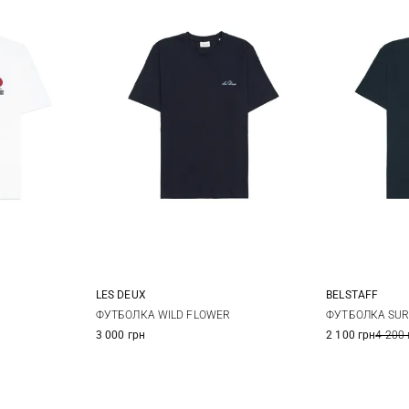
LES DEUX
BELSTAFF
L
XL
M
L
XL
M
ФУТБОЛКА WILD FLOWER
ФУТБОЛКА SUR
3 000 грн
2 100 грн
4 200 