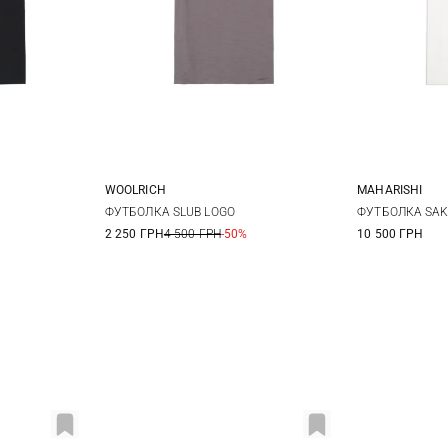
WOOLRICH
MAHARISHI
XL
M
L
XL
XXL
XS
ФУТБОЛКА SLUB LOGO
ФУТБОЛКА SAK
2 250 ГРН
4 500 ГРН
-50%
10 500 ГРН
XL