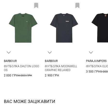
BARBOUR
BARBOUR
PARAJUMPERS
36
38
40
42
S
M
L
XL
S
M
ФУТБОЛКА DALTON LOGO
ФУТБОЛКА MOONWELL
ФУТБОЛКА ELI
44
XXL
3XL
XXL
OS
GRAPHIC RELAXED
3 500 ГРН
5 000
2 000 ГРН
4 000 ГРН
2 900 ГРН
ВАС МОЖЕ ЗАЦІКАВИТИ