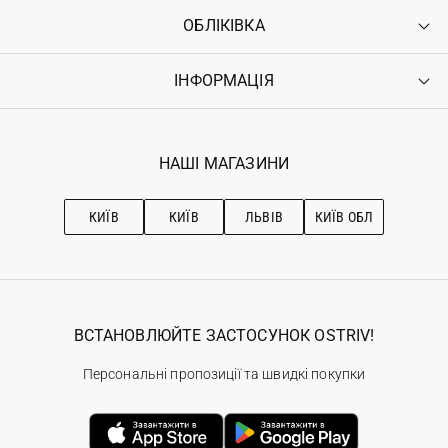
ОБЛІКІВКА
Контакти
Доставка
Оплата
ІНФОРМАЦІЯ
Увійти
Повернення
Реєстрація
Гарантія
Мої замовлення
Програма лояльності
Вакансії
Обране
Наші магазини
НАШІ МАГАЗИНИ
Ostriv Club+
Про OSTRIV
Підписка на новини
Рекомендації з догляду
КИЇВ
КИЇВ
ЛЬВІВ
КИЇВ ОБЛ
ВСТАНОВЛЮЙТЕ ЗАСТОСУНОК OSTRIV!
Персональні пропозиції та швидкі покупки