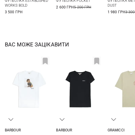
ФУТБОЛКА ESTABLISHED
ФУТБОЛКА POCKET
ФУТБОЛКА MET
XXL
WORKS BOLD
DUST
2 600 ГРН
5 200 ГРН
3 500 ГРН
1 980 ГРН
3 300
ВАС МОЖЕ ЗАЦІКАВИТИ
BARBOUR
BARBOUR
GRAMICCI
8
10
12
14
8
10
12
14
S
M