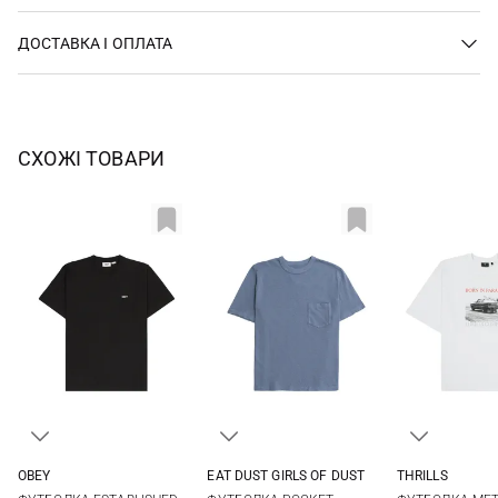
ДОСТАВКА І ОПЛАТА
СХОЖІ ТОВАРИ
OBEY
EAT DUST GIRLS OF DUST
THRILLS
S
M
L
XL
XXS
XS
S
M
4
6