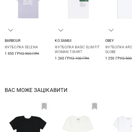
BARBOUR
KO SAMUI
OBEY
8
10
12
14
XS
S
M
L
XS
S
ФУТБОЛКА SELENA
ФУТБОЛКА BASIC SLIM FIT
ФУТБОЛКА ARO
16
XL
WOMAN T-SHIRT
GLOBE
1 450 ГРН
2 900 ГРН
1 260 ГРН
2 100 ГРН
1 250 ГРН
2 500
ВАС МОЖЕ ЗАЦІКАВИТИ