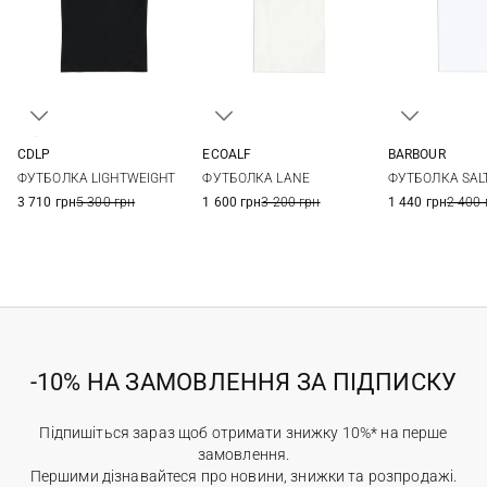
CDLP
ECOALF
BARBOUR
XS
S
M
L
XS
S
M
L
8
10
ФУТБОЛКА LIGHTWEIGHT
ФУТБОЛКА LANE
ФУТБОЛКА SAL
3 710 грн
5 300 грн
1 600 грн
3 200 грн
1 440 грн
2 400 
-10% НА ЗАМОВЛЕННЯ ЗА ПІДПИСКУ
Підпишіться зараз щоб отримати знижку 10%* на перше
замовлення.
Першими дізнавайтеся про новини, знижки та розпродажі.