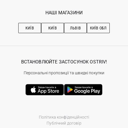
Мої замовлення
Програма лояльності
Вакансії
Обране
Наші магазини
НАШІ МАГАЗИНИ
Ostriv Club+
Про OSTRIV
Підписка на новини
Рекомендації з догляду
КИЇВ
КИЇВ
ЛЬВІВ
КИЇВ ОБЛ
ВСТАНОВЛЮЙТЕ ЗАСТОСУНОК OSTRIV!
Персональні пропозиції та швидкі покупки
Політика конфіденційності
Публічний договір