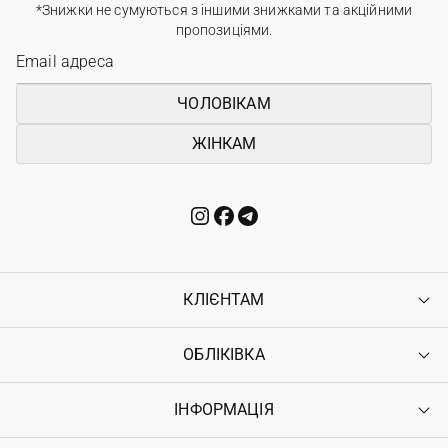
*Знижки не сумуються з іншими знижками та акційними
пропозиціями.
ЧОЛОВІКАМ
ЖІНКАМ
КЛІЄНТАМ
ОБЛІКІВКА
Контакти
Доставка
Оплата
ІНФОРМАЦІЯ
Увійти
Повернення
Реєстрація
Гарантія