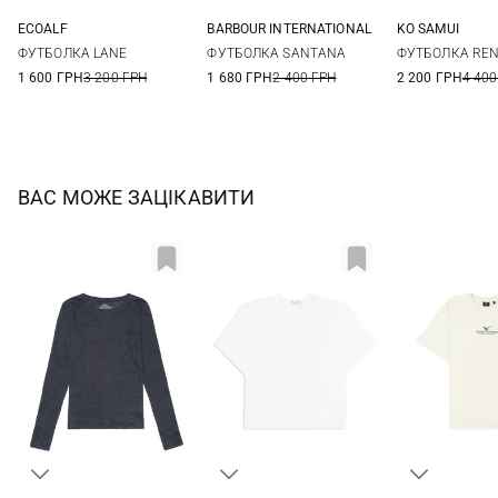
ECOALF
BARBOUR INTERNATIONAL
KO SAMUI
XS
S
M
L
8
10
12
14
XS
S
ФУТБОЛКА LANE
ФУТБОЛКА SANTANA
ФУТБОЛКА RE
1 600 ГРН
3 200 ГРН
1 680 ГРН
2 400 ГРН
2 200 ГРН
4 400
ВАС МОЖЕ ЗАЦІКАВИТИ