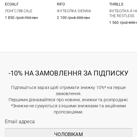
ECOALF
RIFO
THRILLS
XS
S
M
L
XS
S
M
M
L
ЛОНГСЛІВ CALE
ФУТБОЛКА SIENNA
ФУТБОЛКА A H
XL
THE RESTLESS
1 850 грн
3 700 грн
2 100 грн
4 200 грн
1 560 грн
2 600 
-10% НА ЗАМОВЛЕННЯ ЗА ПІДПИСКУ
Підпишіться зараз щоб отримати знижку 10%* на перше
замовлення.
Першими дізнавайтеся про новини, знижки та розпродажі.
*Знижки не сумуються з іншими знижками та акційними
пропозиціями.
ЧОЛОВІКАМ