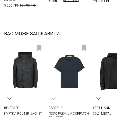
4 000 ГРН
8 000 ГРН
13 500 ГРН
5 200 ГРН
10 400 ГРН
ВАС МОЖЕ ЗАЦІКАВИТИ
BELSTAFF
BARBOUR
LEFT HAND
M
L
XL
XXL
M
L
XL
XXL
M
L
КУРТКА ROUTER JACKET
ПОЛО PREMIUM CORPATCH
ХУДІ METAL
3XL