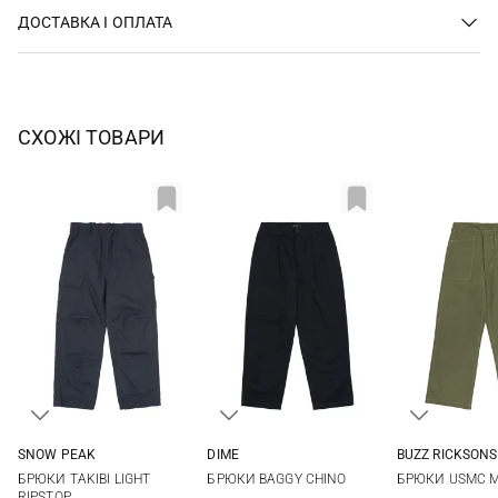
ДОСТАВКА І ОПЛАТА
СХОЖІ ТОВАРИ
SNOW PEAK
DIME
BUZZ RICKSONS
M
L
XL
30
32
34
36
32
34
БРЮКИ TAKIBI LIGHT
БРЮКИ BAGGY CHINO
БРЮКИ USMC M
RIPSTOP