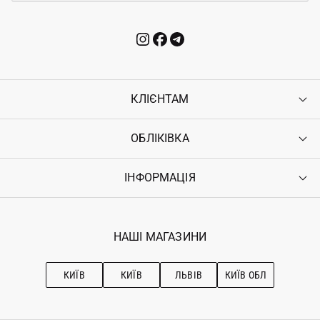
КЛІЄНТАМ
ОБЛІКІВКА
Контакти
Доставка
Оплата
ІНФОРМАЦІЯ
Увійти
Повернення
Реєстрація
Гарантія
Мої замовлення
Програма лояльності
Вакансії
Обране
Наші магазини
НАШІ МАГАЗИНИ
Ostriv Club+
Про OSTRIV
Підписка на новини
Рекомендації з догляду
КИЇВ
КИЇВ
ЛЬВІВ
КИЇВ ОБЛ