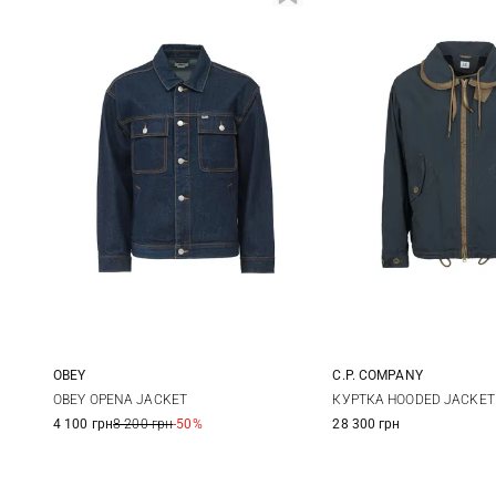
OBEY
C.P. COMPANY
S
M
L
XL
M
L
OBEY OPENA JACKET
КУРТКА HOODED JACKET
4 100 грн
8 200 грн
-50%
28 300 грн
XXL