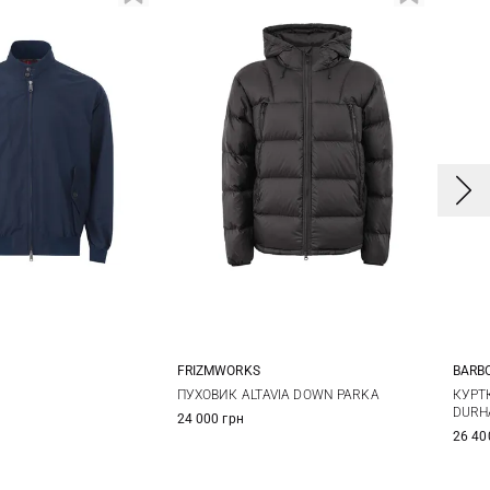
FRIZMWORKS
BARB
0
42
44
S
M
L
XL
ПУХОВИК ALTAVIA DOWN PARKA
КУРТ
DURH
24 000 грн
8
50
52
26 40