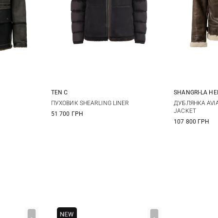
TEN C
SHANGRI-LA HE
XL
50
L
X
ПУХОВИК SHEARLING LINER
ДУБЛЯНКА AVIA
JACKET
51 700 ГРН
107 800 ГРН