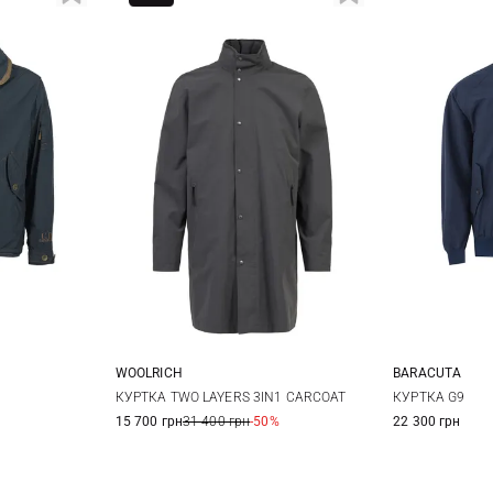
WOOLRICH
BARACUTA
XL
XXL
L
38
4
КУРТКА TWO LAYERS 3IN1 CARCOAT
КУРТКА G9
15 700 грн
31 400 грн
-50%
22 300 грн
46
4