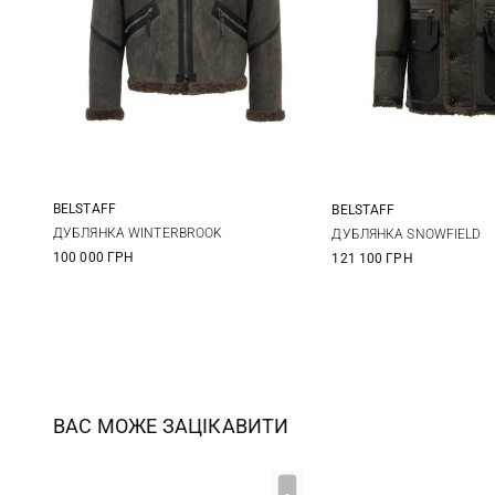
BELSTAFF
BELSTAFF
M
L
XL
XXL
M
L
ДУБЛЯНКА WINTERBROOK
ДУБЛЯНКА SNOWFIELD
100 000 ГРН
121 100 ГРН
ВАС МОЖЕ ЗАЦІКАВИТИ