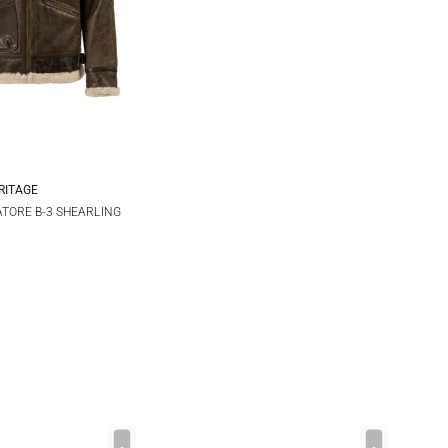
RITAGE
L
TORE B-3 SHEARLING