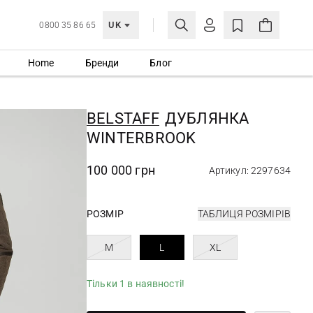
UK
0800 35 86 65
Home
Бренди
Блог
МОЯ ОБЛІКІВКА
УВІЙТИ
BELSTAFF
ДУБЛЯНКА
Ще не зареєстровані?
WINTERBROOK
СТВОРИТИ ОБЛІКІВКУ
100 000 грн
Артикул: 2297634
РОЗМІР
ТАБЛИЦЯ РОЗМІРІВ
M
L
XL
Тільки 1 в наявності!