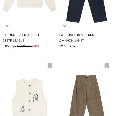
EAT DUST GIRLS OF DUST
EAT DUST GIRLS OF DUST
XXS
XS
S
M
25
26
27
28
СВЕТР LEAGUE
ДЖИНСИ JANET
8 050 грн
16 100 грн
-50%
12 600 грн