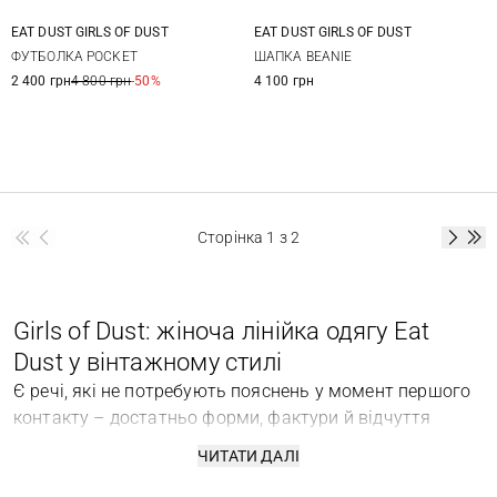
EAT DUST GIRLS OF DUST
EAT DUST GIRLS OF DUST
XXS
XS
S
One size
ФУТБОЛКА POCKET
ШАПКА BEANIE
2 400 грн
4 800 грн
-50%
4 100 грн
Сторінка
1
з 2
Girls of Dust: жіноча лінійка одягу Eat
Dust у вінтажному стилі
Є речі, які не потребують пояснень у момент першого
контакту – достатньо форми, фактури й відчуття
матеріалу. Саме так сприймається одяг Girls of Dust:
ЧИТАТИ ДАЛІ
через тактильність, посадку та спокійну впевненість