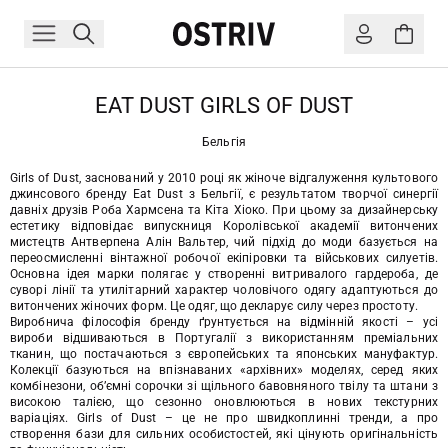
EAT DUST GIRLS OF DUST
Бельгія
Girls of Dust, заснований у 2010 році як жіноче відгалуження культового
джинсового бренду Eat Dust з Бельгії, є результатом творчої синергії
давніх друзів Роба Хармсена та Кіта Хіоко. При цьому за дизайнерську
естетику відповідає випускниця Королівської академії витончених
мистецтв Антверпена Алін Вальтер, чий підхід до моди базується на
переосмисленні вінтажної робочої екіпіровки та військових силуетів.
Основна ідея марки полягає у створенні витривалого гардероба, де
суворі лінії та утилітарний характер чоловічого одягу адаптуються до
витончених жіночих форм. Це одяг, що декларує силу через простоту.
Виробнича філософія бренду ґрунтується на відмінній якості – усі
вироби відшиваються в Португалії з використанням преміальних
тканин, що постачаються з європейських та японських мануфактур.
Колекції базуються на впізнаваних «архівних» моделях, серед яких
комбінезони, об’ємні сорочки зі щільного бавовняного твілу та штани з
високою талією, що сезонно оновлюються в нових текстурних
варіаціях. Girls of Dust – це не про швидкоплинні тренди, а про
створення бази для сильних особистостей, які цінують оригінальність