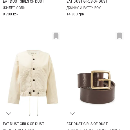
EAT DUST GIRLS OF DUST
EAT DUST GIRLS OF DUST
XS
S
M
L
25
26
27
28
ЖИЛЕТ CORK
ДЖИНСИ PATTY BOY
29
9 700 грн
14 300 грн
EAT DUST GIRLS OF DUST
EAT DUST GIRLS OF DUST
XXS
XS
S
M
XS
S
M
L