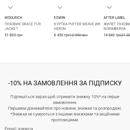
WOOLRICH
EDWIN
AFTER LABEL
XS
S
M
L
XS
S
M
XS
S
ПУХОВИК GRACE FUR
КУРТКА PUFFER WEAVE WR
ЖИЛЕТ ПУХОВ
XL
JACKET
HERON
NORIMBERGA
51 800 грн
6 450 грн
12 900 грн
14 840 грн
21 2
-10% НА ЗАМОВЛЕННЯ ЗА ПІДПИСКУ
Підпишіться зараз щоб отримати знижку 10%* на перше
замовлення.
Першими дізнавайтеся про новини, знижки та розпродажі.
*Знижки не сумуються з іншими знижками та акційними
пропозиціями.