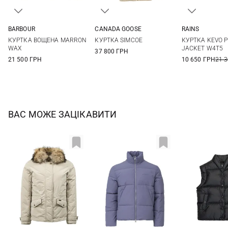
BARBOUR
CANADA GOOSE
RAINS
8
10
12
14
M
L
S
M
КУРТКА ВОЩЕНА MARRON
КУРТКА SIMCOE
КУРТКА KEVO 
WAX
JACKET W4T5
37 800 ГРН
21 500 ГРН
10 650 ГРН
21 
ВАС МОЖЕ ЗАЦІКАВИТИ