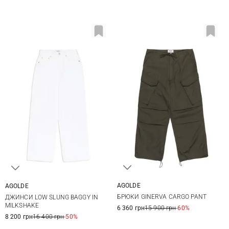
AGOLDE
AGOLDE
XS
S
M
L
24
25
26
27
БРЮКИ GINERVA CARGO PANT
ДЖИНСИ LOW SLUNG BAGGY IN
XL
28
29
MILKSHAKE
6 360 грн
15 900 грн
-60%
8 200 грн
16 400 грн
-50%