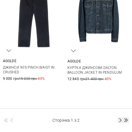
AGOLDE
AGOLDE
25
26
27
28
XS
S
M
ДЖИНСИ 90'S PINCH WAIST IN
КУРТКА ДЖИНСОВА DALTON
29
CRUSHED
BALLOON JACKET IN PENDULUM
9 000 грн
15 000 грн
-40%
12 840 грн
21 400 грн
-40%
Сторінка
1
з 2