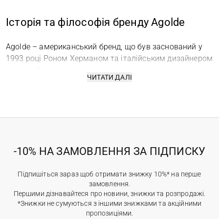
Історія та філософія бренду Agolde
Agolde – американський бренд, що був заснований у
1993 році Роном Херманом та італійським дизайнером
Адріано Голдшмідом, відомим як «хрещений батько
ЧИТАТИ ДАЛІ
деніму». Тоді торгова марка носила назву A. Gold E і
лише у 2014 бренд був перейменований, а разом із
новим ім’ям з’явився і новий погляд на філософію
компанії.
Нині брендовий денім Agolde – це одяг поза часовими
рамками. Дизайнери марки не підтримують швидкі
-10% НА ЗАМОВЛЕННЯ ЗА ПІДПИСКУ
тренди, а звертаються до класичних силуетів. Проте це
не просто копія минулого. Кожна модель створена так,
Підпишіться зараз щоб отримати знижку 10%* на перше
щоб гармонійно поєднати ретро-естетику та сучасну
замовлення.
свободу стрітстайлу. Моделі бренду відповідають
Першими дізнавайтеся про новини, знижки та розпродажі.
ритму життя сьогодення: їм властива ідеальна
*Знижки не сумуються з іншими знижками та акційними
посадка, комфорт, висока якість та уважність до
пропозиціями.