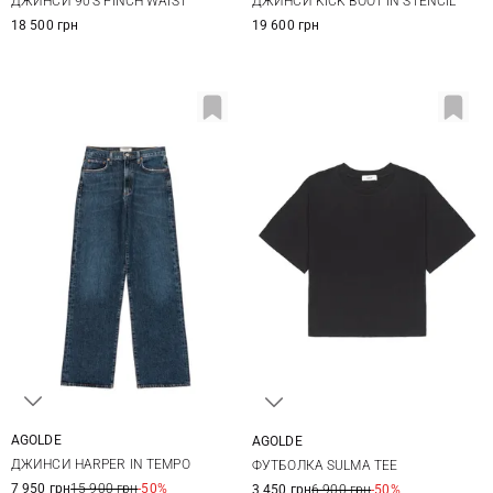
ДЖИНСИ 90'S PINCH WAIST
ДЖИНСИ KICK BOOT IN STENCIL
29
28
18 500 грн
19 600 грн
AGOLDE
AGOLDE
25
26
27
28
XS
S
M
L
ДЖИНСИ HARPER IN TEMPO
ФУТБОЛКА SULMA TEE
29
30
7 950 грн
15 900 грн
-50%
3 450 грн
6 900 грн
-50%