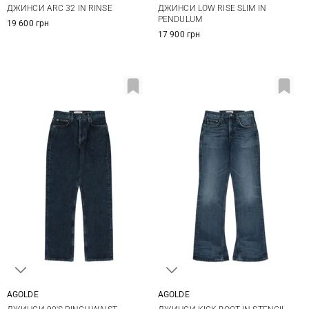
ДЖИНСИ ARC 32 IN RINSE
ДЖИНСИ LOW RISE SLIM IN
28
29
30
29
30
PENDULUM
19 600 грн
17 900 грн
AGOLDE
AGOLDE
25
26
27
28
24
25
26
27