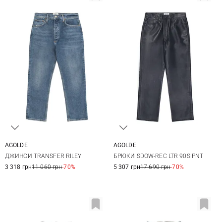
AGOLDE
AGOLDE
26
27
28
29
26
27
28
29
ДЖИНСИ TRANSFER RILEY
БРЮКИ SDOW-REC LTR 90S PNT
30
31
30
31
3 318 грн
11 060 грн
-70%
5 307 грн
17 690 грн
-70%