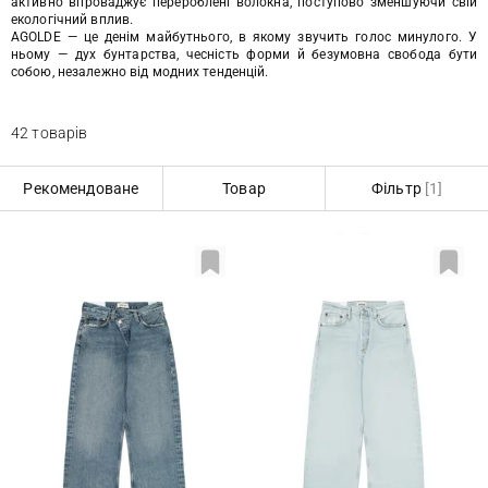
активно впроваджує перероблені волокна, поступово зменшуючи свій
екологічний вплив.
AGOLDE — це денім майбутнього, в якому звучить голос минулого. У
ньому — дух бунтарства, чесність форми й безумовна свобода бути
собою, незалежно від модних тенденцій.
42 товарів
Рекомендоване
Товар
Фільтр
[1]