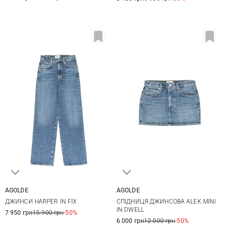
AGOLDE
AGOLDE
25
26
27
28
24
25
26
27
ДЖИНСИ HARPER IN FIX
СПІДНИЦЯ ДЖИНСОВА ALEK MINI
29
28
IN DWELL
7 950 грн
15 900 грн
-50%
6 000 грн
12 000 грн
-50%