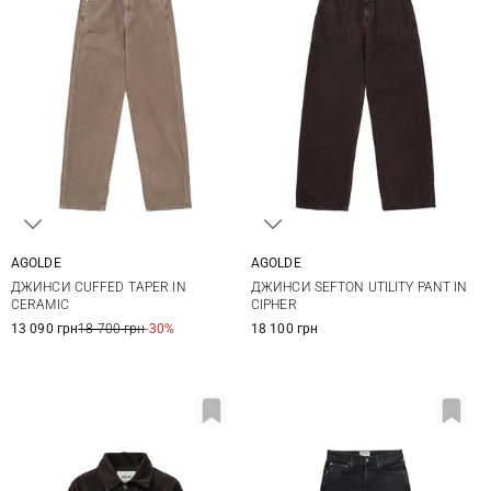
AGOLDE
AGOLDE
24
25
26
27
24
25
26
27
ДЖИНСИ CUFFED TAPER IN
ДЖИНСИ SEFTON UTILITY PANT IN
28
29
30
28
CERAMIC
CIPHER
13 090 грн
18 700 грн
-30%
18 100 грн