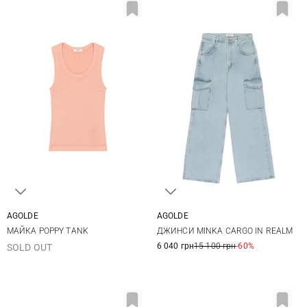
AGOLDE
AGOLDE
XS
S
M
L
26
27
28
29
МАЙКА POPPY TANK
ДЖИНСИ MINKA CARGO IN REALM
30
6 040 грн
15 100 грн
-60%
SOLD OUT