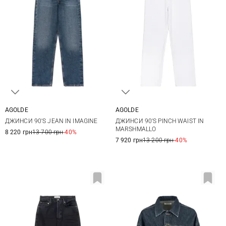
AGOLDE
AGOLDE
25
26
27
28
25
26
27
28
ДЖИНСИ 90'S JEAN IN IMAGINE
ДЖИНСИ 90'S PINCH WAIST IN
29
30
29
30
MARSHMALLO
8 220 грн
13 700 грн
-40%
7 920 грн
13 200 грн
-40%