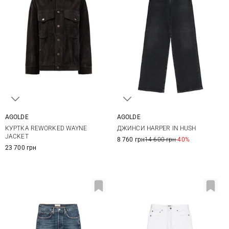
AGOLDE
AGOLDE
25
26
27
28
XS
S
M
ДЖИНСИ HARPER IN HUSH
КУРТКА REWORKED WAYNE
29
30
31
JACKET
8 760 грн
14 600 грн
-40%
23 700 грн