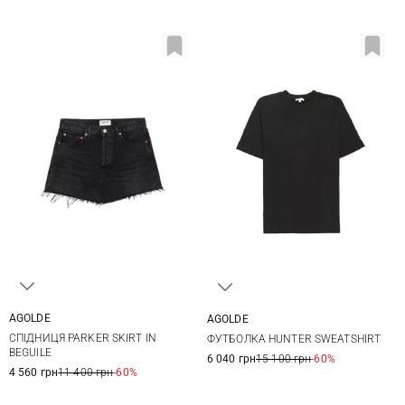
AGOLDE
AGOLDE
26
27
28
29
XS
S
M
L
СПІДНИЦЯ PARKER SKIRT IN
ФУТБОЛКА HUNTER SWEATSHIRT
30
XL
BEGUILE
6 040 грн
15 100 грн
-60%
4 560 грн
11 400 грн
-60%