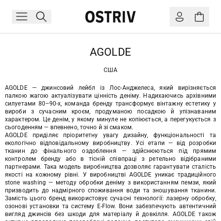
AGOLDE
США
AGOLDE — джинсовий лейбл із Лос-Анджелеса, який вирізняється
палкою жагою актуалізувати цінність деніму. Надихаючись архівними
силуетами 80–90-х, команда бренду трансформує вінтажну естетику у
вироби з сучасним кроєм, продуманою посадкою й упізнаваним
характером. Це денім, у якому минуле не копіюється, а перегукується з
сьогоденням — впевнено, точно й зі смаком.
AGOLDE приділяє пріоритетну увагу дизайну, функціональності та
екологічно відповідальному виробництву. Усі етапи — від розробки
тканин до фінального оздоблення — здійснюються під прямим
контролем бренду або в тісній співпраці з ретельно відібраними
партнерами. Така модель виробництва дозволяє гарантувати сталість
якості на кожному рівні. У виробництві AGOLDE уникає традиційного
stone washing — методу обробки деніму з використанням пемзи, який
призводить до надмірного споживання води та зношування тканини.
Замість цього бренд використовує сучасні технології: лазерну обробку,
озонові установки та систему E-Flow. Вони забезпечують автентичний
вигляд джинсів без шкоди для матеріалу й довкілля. AGOLDE також