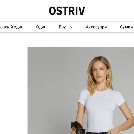
ерхній одяг
Одяг
Взуття
Аксесуари
Сумки