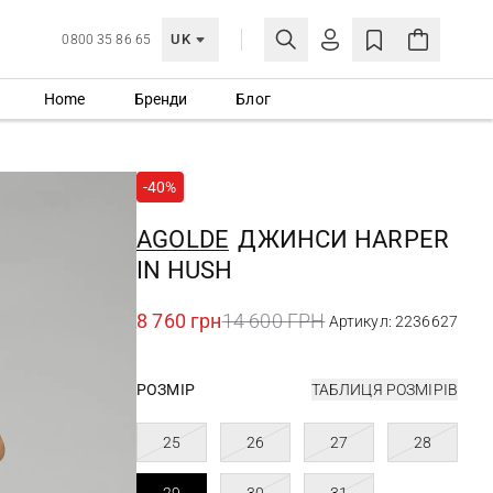
UK
0800 35 86 65
Home
Бренди
Блог
МОЯ ОБЛІКІВКА
УВІЙТИ
-40%
Ще не зареєстровані?
СТВОРИТИ ОБЛІКІВКУ
AGOLDE
ДЖИНСИ HARPER
IN HUSH
8 760 грн
14 600 ГРН
Артикул: 2236627
РОЗМІР
ТАБЛИЦЯ РОЗМІРІВ
25
26
27
28