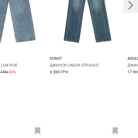
DUNST
AGOL
7
8
9
S
M
L
2
 LOW RISE
ДЖИНСИ LINEAR STRAIGHT
ДЖИ
 ГРН
-40%
6 300 ГРН
17 90
1
2