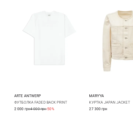
ARTE ANTWERP
MA'RY'YA
S
M
L
XL
XS
S
ФУТБОЛКА FADED BACK PRINT
КУРТКА JAPAN JACKET
2 000 грн
4 000 грн
-50%
27 300 грн