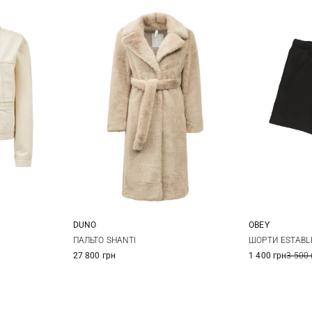
DUNO
OBEY
38
40
42
44
XS
M
L
ПАЛЬТО SHANTI
ШОРТИ ESTABL
27 800 грн
1 400 грн
3 500 
XL