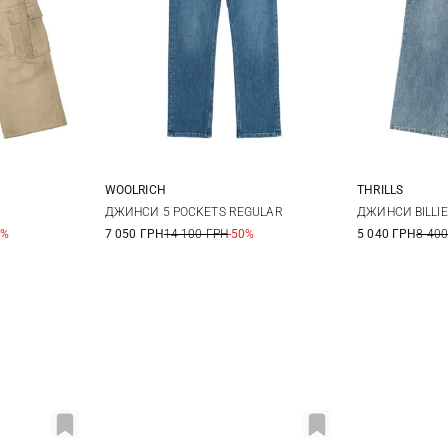
WOOLRICH
THRILLS
26
27
27
6
ДЖИНСИ 5 POCKETS REGULAR
ДЖИНСИ BILLIE
0%
7 050 ГРН
14 100 ГРН
-50%
5 040 ГРН
8 400
10
1