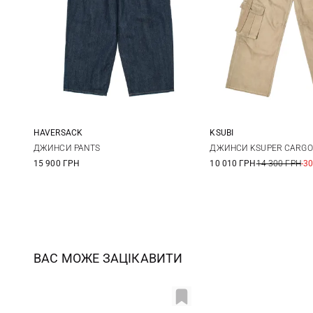
HAVERSACK
KSUBI
XXS
XS
24
25
ДЖИНСИ PANTS
ДЖИНСИ KSUPER CARGO
15 900 ГРН
10 010 ГРН
14 300 ГРН
-3
28
ВАС МОЖЕ ЗАЦІКАВИТИ