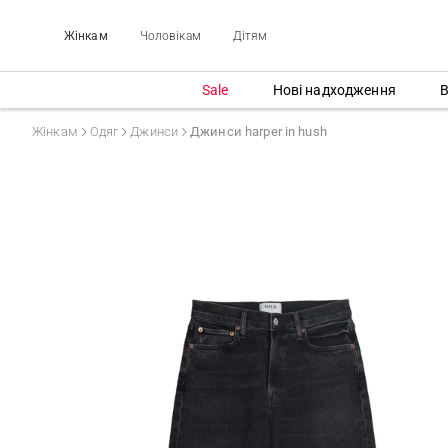
Жінкам
Чоловікам
Дітям
Sale
Нові надходження
В
Жінкам
Одяг
Джинси
Джинси harper in hush