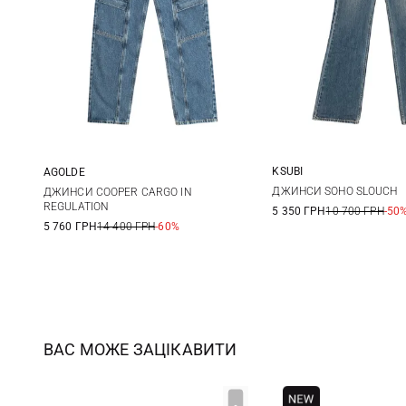
KSUBI
AGOLDE
24
25
26
27
28
ДЖИНСИ SOHO SLOUCH
ДЖИНСИ COOPER CARGO IN
REGULATION
5 350 ГРН
10 700 ГРН
-50
28
29
5 760 ГРН
14 400 ГРН
-60%
ВАС МОЖЕ ЗАЦІКАВИТИ