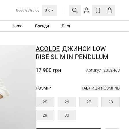
UK
0800 35 86 65
Home
Бренди
Блог
МОЯ ОБЛІКІВКА
УВІЙТИ
AGOLDE
ДЖИНСИ LOW
Ще не зареєстровані?
RISE SLIM IN PENDULUM
СТВОРИТИ ОБЛІКІВКУ
17 900 грн
Артикул: 2352463
РОЗМІР
ТАБЛИЦЯ РОЗМІРІВ
25
26
27
28
29
30