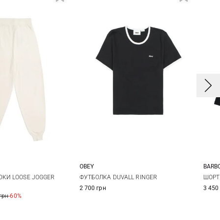
OBEY
BARB
M
XS
S
M
L
8
ЮКИ LOOSE JOGGER
ФУТБОЛКА DUVALL RINGER
ШОРТ
2 700 грн
3 450
1
грн
-60%