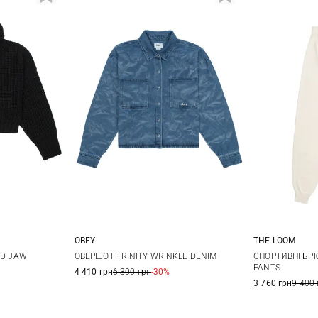
OBEY
THE LOOM
M
XS
S
M
S
ED JAW
ОВЕРШОТ TRINITY WRINKLE DENIM
СПОРТИВНІ БР
PANTS
4 410 грн
6 300 грн
-30%
3 760 грн
9 400 