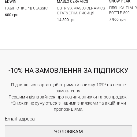
SNOW PEAK
EDWIN
MASLO CERAMICS
One Si
One Size
One Size
ПЛЯШКА TI AU
НАБІР СТІКЕРІВ CLASSIC
OSTRIV X MASLO CERAMICS
BOTTLE 800
СТАТУЕТКА ЛИСИЦЯ
600 грн
7 900 грн
14 800 грн
-10% НА ЗАМОВЛЕННЯ ЗА ПІДПИСКУ
Підпишіться зараз щоб отримати знижку 10%* на перше
замовлення.
Першими дізнавайтеся про новини, знижки та розпродажі.
*Знижки не сумуються з іншими знижками та акційними
пропозиціями.
ЧОЛОВІКАМ